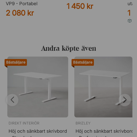
VP9 - Portabel
utan
1 450 kr
2 080 kr
1 
Vi
Andra köpte även
Bästsäljare
Bästsäljare
DIREKT INTERIÖR
BRIZLEY
Höj och sänkbart skrivbord
Höj och sänkbart skrivbord