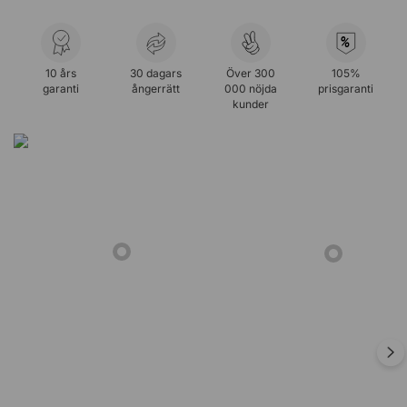
%
10 års
30 dagars
Över 300
105%
garanti
ångerrätt
000 nöjda
prisgaranti
kunder