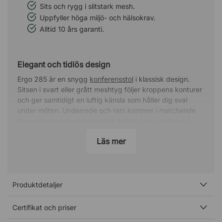
Sits och rygg i slitstark mesh.
Uppfyller höga miljö- och hälsokrav.
Alltid 10 års garanti.
Elegant och tidlös design
Ergo 285 är en snygg
konferensstol
i klassisk design.
Sitsen i svart eller grått meshtyg följer kroppens konturer
och ger samtidigt en luftig känsla som håller dig sval
under möten. Underrede och ram kommer i matchande
färg som skapar en harmonisk helhet som smälter in i
olika mötesrum och arbetsmiljöer.
Läs mer
Sitt bekvämt hela mötet
Med knäledsgunga och justerbar sitthöjd ger Ergo 285
en flexibel sittupplevelse där du enkelt kan anpassa
Produktdetaljer
stolen efter behov. Det luftiga tyget och den bekväma
formen gör att du sitter avslappnat genom hela mötet.
Certifikat och priser
Specifikation