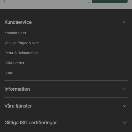
Kundservice
Kontakta oss
Vanliga frågor & svar
Retur & Reklamation
Spåra order
Butik
Information
Integritetspolicy
Våra tjänster
Försäljningsvillkor
Inredningshjälp
Populära sidor
Giltiga ISO certifieringar
Tysta rum & telefonbås
Jobba hos oss