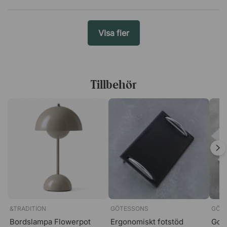
VIsa fler
Tillbehör
&TRADITION
GÖTESSONS
GÖT
Bordslampa Flowerpot
Ergonomiskt fotstöd
Golv