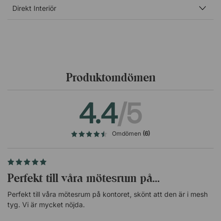
Säte och material
Direkt Interiör
Sits och rygg i snygg, högkvalitativ mesh.
Justerbar sitthöjd.
Fasta armstöd.
Knäledsgunga - låsbar i upprätt läge.
Fotkryss och gaspelare
Produktomdömen
Svart gaspelare.
4.4
/5
Grått eller svart, femstjärnigt fotkryss.
Svarta 60 mm PU-hjul.
Övrigt
Omdömen
(6)
GREENGUARD Gold-certifierad.
Perfekt till våra mötesrum på...
Perfekt till våra mötesrum på kontoret, skönt att den är i mesh
tyg. Vi är mycket nöjda.