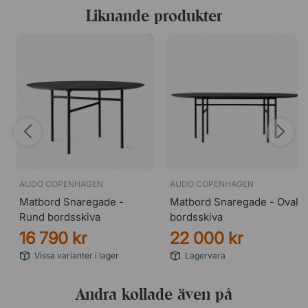
en jämn och fin struktur som åldras vackert över tid. Det
Liknande produkter
är ett utmärkt val för dig som vill skapa en luftig och
harmonisk matplats där materialets naturliga lyster får stå
i centrum.
AUDO COPENHAGEN
AUDO COPENHAGEN
Matbord Snaregade -
Matbord Snaregade - Oval
Rund bordsskiva
bordsskiva
16 790 kr
22 000 kr
Vissa varianter i lager
Lagervara
Andra kollade även på