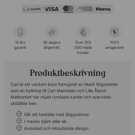
%
10 års
30 dagars
Över 300
105%
garanti
ångerrätt
000 nöjda
prisgaranti
kunder
Produktbeskrivning
Carl är ett vackert bord formgivet av Marit Stigsdotter
som en hyllning till Carl Malmsten och Lilla Åland.
Matbordet har mjukt rundade kanter och svarvade
utställda ben.
Går att beställa med iläggsskivor.
I massiv björk eller ek.
Avskalad och inbjudande design.