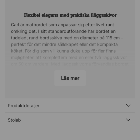
Flexibel elegans med praktiska iläggsskivor
Carl är matbordet som anpassar sig efter livet runt
omkring det. I sitt standardutförande har bordet en
tudelad, rund bordsskiva med en diameter på 115 cm –
perfekt för det mindre sällskapet eller det kompakta
köket. För dig som vill kunna duka upp för fler finns
möjligheten att komplettera med en eller två iläggsskivor
om 50 cm vardera. Med iläggsskivorna förvandlas bordet
smidigt till en generös, oval form som skapar gott om
plats för både vardagsmiddagar och festliga
Läs mer
tillställningar. En flexibel lösning utan att kompromissa
med estetiken.
Avskalad design som bjuder in
Produktdetaljer
Med sitt rena formspråk och sina genomtänkta detaljer är
Carl ett bord som aldrig tar över rummet – men som alltid
Stolab
gör intryck. Den avskalade designen gör det enkelt att
matcha med olika typer av stolar och inredningsstilar.
Resultatet är en inbjudande och funktionell möbel som