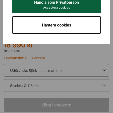
Handla som Privatperson
Acceptera cookies
STOLAB
Hantera cookies
Matbord Carl
18 990 kr
inkl. moms
Leveranstid: 8-10 veckor
Utförande:
Björk - Ljus mattlack
Storlek:
Ø 115 cm
Lägg i varukorg