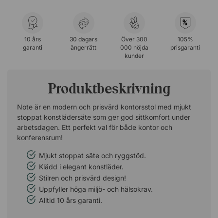
%
10 års
30 dagars
Över 300
105%
garanti
ångerrätt
000 nöjda
prisgaranti
kunder
Produktbeskrivning
Note är en modern och prisvärd kontorsstol med mjukt
stoppat konstlädersäte som ger god sittkomfort under
arbetsdagen. Ett perfekt val för både kontor och
konferensrum!
Mjukt stoppat säte och ryggstöd.
Klädd i elegant konstläder.
Stilren och prisvärd design!
Uppfyller höga miljö- och hälsokrav.
Alltid 10 års garanti.