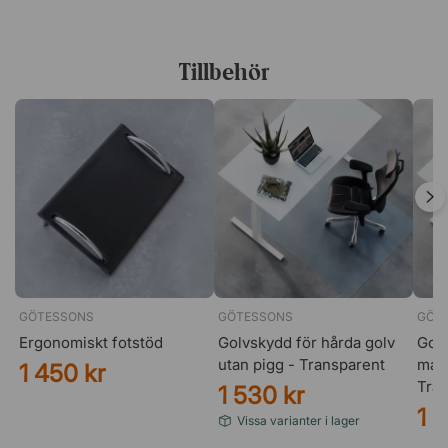
Tillbehör
GÖTESSONS
GÖTESSONS
GÖT
Ergonomiskt fotstöd
Golvskydd för hårda golv
Golv
utan pigg - Transparent
matt
1 450 kr
Tra
1 530 kr
1 
Vissa varianter i lager