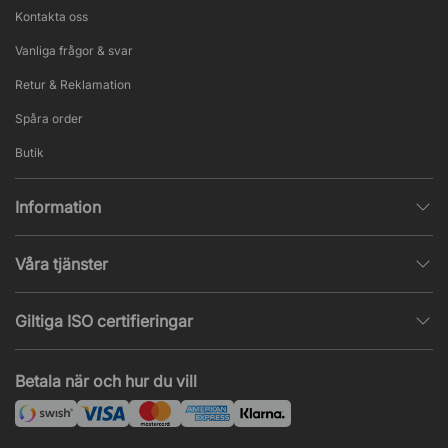
Kontakta oss
Vanliga frågor & svar
Retur & Reklamation
Spåra order
Butik
Information
Integritetspolicy
Våra tjänster
Försäljningsvillkor
Inredningshjälp
Populära sidor
Giltiga ISO certifieringar
Tysta rum & telefonbås
Jobba hos oss
ISO 9001
– Kvalitetsledning
Akustik & ljudproblem
Betala när och hur du vill
Nyheter & artiklar
ISO 14001
– Miljöledning
Projekt & offert
ISO 45001
– Arbetsmiljöledning
Leasing