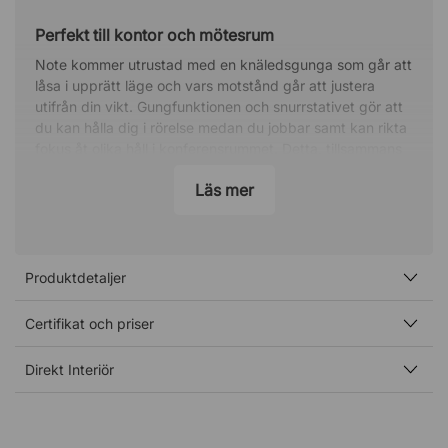
Perfekt till kontor och mötesrum
Note kommer utrustad med en knäledsgunga som går att
låsa i upprätt läge och vars motstånd går att justera
utifrån din vikt. Gungfunktionen och snurrstativet gör att
du kan hålla dig i rörelse medan du jobbar samt kan rikta
fokus åt olika håll i konferensrummet. Detta, tillsammans
med stolens eleganta design, gör Note till en utmärkt stol
Läs mer
för alla kontorets behov.
Specifikation
Justerbar sitthöjd.
Produktdetaljer
Bekvämt, skumstoppat säte.
Låsbar gungfunktion med justerbart viktmotstånd.
Ryggstöd låsbart i upprätt läge.
Certifikat och priser
Fasta armstöd i krom med svart plasttopp.
Snurrstativ med femstjärnigt fotkryss.
Direkt Interiör
GREENGUARD Gold-certifierad.