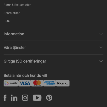
Retur & Reklamation
Spåra order
Butik
Information
Integritetspolicy
Våra tjänster
Försäljningsvillkor
Inredningshjälp
Populära sidor
Giltiga ISO certifieringar
Tysta rum & telefonbås
Jobba hos oss
ISO 9001
– Kvalitetsledning
Akustik & ljudproblem
Betala när och hur du vill
Nyheter & artiklar
ISO 14001
– Miljöledning
Projekt & offert
ISO 45001
– Arbetsmiljöledning
Leasing
Montering