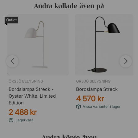
Andra kollade även på
Outlet
ÖRSJÖ BELYSNING
ÖRSJÖ BELYSNING
Bordslampa Streck -
Bordslampa Streck
Oyster White, Limited
4 570 kr
Edition
Vissa varianter i lager
2 488 kr
Lagervara
Andra köpte även