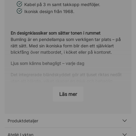
Kabel på 3 m samt takkopp medföljer.
Ikonisk design från 1968.
En designklassiker som sätter tonen i rummet
Bumling är en pendellampa som verkligen tar plats – på
rätt sätt. Med sin ikoniska form blir den ett självklart
blickfång över matbordet, i köket eller på kontoret.
Ljus som känns behagligt – varje dag
Det integrerade bländskyddet gör att ljuset riktas nedåt
utan att blända, vilket skapar en mjuk och behaglig
upplevelse. Perfekt när du vill ha tydligt ljus över bordet
utan att det stör samtalet eller atmosfären.
Läs mer
En form som håller över tid
Designad av Anders Pehrson redan 1968, har Bumling
Produktdetaljer
blivit en tidlös favorit. Den balanserar ett kraftfullt uttryck
med en enkelhet som gör att den passar lika bra i
Ateljé Lyktan
moderna hem som i mer klassiska miljöer.