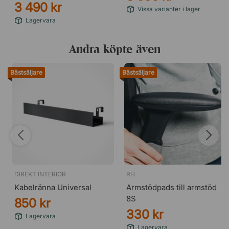
3 490 kr
Vissa varianter i lager
Lagervara
Andra köpte även
Bästsäljare
Bästsäljare
DIREKT INTERIÖR
RH
Kabelränna Universal
Armstödpads till armstöd
8S
850 kr
330 kr
Lagervara
Lagervara