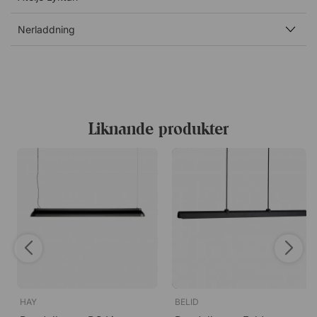
Genomtänkt i varje detalj
Nerladdning
Med en 3 meter lång kabel och medföljande takkopp får
du flexibilitet att placera lampan precis där du önskar.
Liknande produkter
HAY
BELID