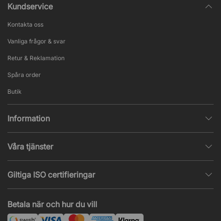
Kundservice
Kontakta oss
Vanliga frågor & svar
Retur & Reklamation
Spåra order
Butik
Information
Integritetspolicy
Våra tjänster
Försäljningsvillkor
Inredningshjälp
Populära sidor
Giltiga ISO certifieringar
Tysta rum & telefonbås
Jobba hos oss
ISO 9001
– Kvalitetsledning
Akustik & ljudproblem
Betala när och hur du vill
Nyheter & artiklar
ISO 14001
– Miljöledning
Projekt & offert