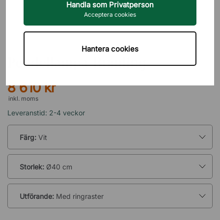
Handla som Privatperson
Acceptera cookies
ATELJÉ LYKTAN
Hantera cookies
Pendellampa Bumling
8 610 kr
inkl. moms
Leveranstid: 2-4 veckor
Färg:
Vit
Storlek:
Ø40 cm
Utförande:
Med ringraster