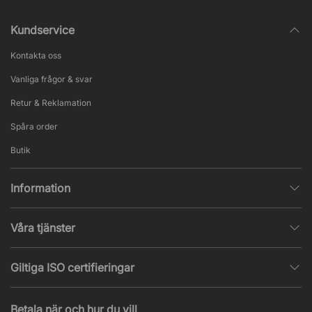
Kundservice
Kontakta oss
Vanliga frågor & svar
Retur & Reklamation
Spåra order
Butik
Information
Integritetspolicy
Våra tjänster
Försäljningsvillkor
Inredningshjälp
Populära sidor
Giltiga ISO certifieringar
Tysta rum & telefonbås
Jobba hos oss
ISO 9001
– Kvalitetsledning
Akustik & ljudproblem
Betala när och hur du vill
Nyheter & artiklar