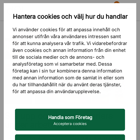
81
Hantera cookies och välj hur du handlar
Sök
Varukorg
Meny
Blogg
Ergonomi på kontoret
Vi använder cookies för att anpassa innehåll och
Stå upp och jobba – variera under arbetsdagen
annonser utifrån våra användares intressen samt
för att kunna analysera vår trafik. Vi vidarebefordrar
även cookies och annan information från din enhet
till de sociala medier och de annons- och
analysföretag som vi samarbetar med. Dessa
företag kan i sin tur kombinera denna information
med annan information som de samlat in eller som
du har tillhandahållit när du använt deras tjänster,
för att anpassa din användarupplevelse.
Stå upp och jobba – variera
Handla som Företag
under arbetsdagen
Acceptera cookies
Bör du stå eller sitta på jobbet? Våra kroppar är inte gjorda för