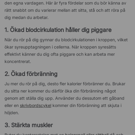
den egna vardagen. Här är fyra fördelar som du bör känna av
rätt snabbt om du varierar mellan att sitta, stå och att röra på
dig medan du arbetar.
1. Ökad blodcirkulation håller dig piggare
När du rör på dig gynnar du blodcirkulationen i kroppen, vilket
ökar syreupptagningen i cellerna. När kroppen syresätts
effektivt känner du dig ofta piggare och kan arbeta mer
koncentrerat.
2. Ökad förbränning
Ju mer du rör på dig, desto fler kalorier förbränner du. Brukar
du sitta ner kommer du därför öka din förbränning något
genom att ställa dig upp. Använder du dessutom ett gåband
eller en
skrivbordscykel
kommer din förbränning att skjuta i
höjden.
3. Stärkta muskler
Byter du kontorsstolen mot en
balanspall eller sittboll
då och