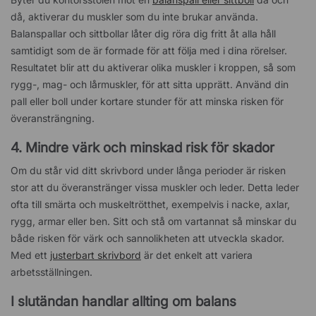
då, aktiverar du muskler som du inte brukar använda.
Balanspallar och sittbollar låter dig röra dig fritt åt alla håll
samtidigt som de är formade för att följa med i dina rörelser.
Resultatet blir att du aktiverar olika muskler i kroppen, så som
rygg-, mag- och lårmuskler, för att sitta upprätt. Använd din
pall eller boll under kortare stunder för att minska risken för
överansträngning.
4. Mindre värk och minskad risk för skador
Om du står vid ditt skrivbord under långa perioder är risken
stor att du överanstränger vissa muskler och leder. Detta leder
ofta till smärta och muskeltrötthet, exempelvis i nacke, axlar,
rygg, armar eller ben. Sitt och stå om vartannat så minskar du
både risken för värk och sannolikheten att utveckla skador.
Med ett
justerbart skrivbord
är det enkelt att variera
arbetsställningen.
I slutändan handlar allting om balans