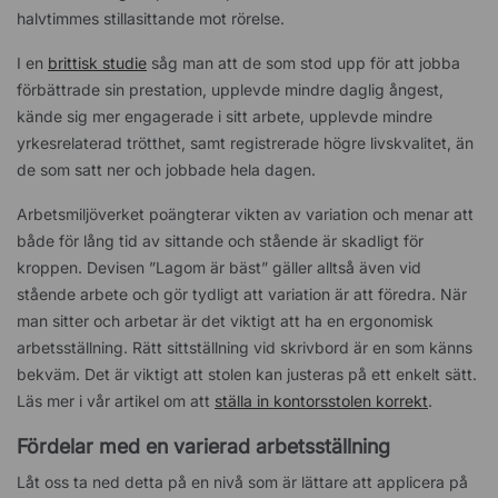
halvtimmes stillasittande mot rörelse.
I en
brittisk studie
såg man att de som stod upp för att jobba
förbättrade sin prestation, upplevde mindre daglig ångest,
kände sig mer engagerade i sitt arbete, upplevde mindre
yrkesrelaterad trötthet, samt registrerade högre livskvalitet, än
de som satt ner och jobbade hela dagen.
Arbetsmiljöverket poängterar vikten av variation och menar att
både för lång tid av sittande och stående är skadligt för
kroppen. Devisen ”Lagom är bäst” gäller alltså även vid
stående arbete och gör tydligt att variation är att föredra. När
man sitter och arbetar är det viktigt att ha en ergonomisk
arbetsställning. Rätt sittställning vid skrivbord är en som känns
bekväm. Det är viktigt att stolen kan justeras på ett enkelt sätt.
Läs mer i vår artikel om att
ställa in kontorsstolen korrekt
.
Fördelar med en varierad arbetsställning
Låt oss ta ned detta på en nivå som är lättare att applicera på