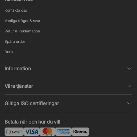
Kontakta oss
Vanliga frågor & svar
Retur & Reklamation
Spåra order
Butik
Information
Integritetspolicy
Våra tjänster
Försäljningsvillkor
Inredningshjälp
Populära sidor
Giltiga ISO certifieringar
Tysta rum & telefonbås
Jobba hos oss
ISO 9001
– Kvalitetsledning
Akustik & ljudproblem
Betala när och hur du vill
Nyheter & artiklar
ISO 14001
– Miljöledning
Projekt & offert
ISO 45001
– Arbetsmiljöledning