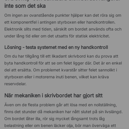
inte som det ska
Om ingen av ovanstående punkter hjälper kan det röra sig om
ett komponentfel i antingen styrboxen eller handkontrollen.
Elektronik slits med tiden, särskilt om bordet används ofta och
under lång tid eller om det utsatts för statisk elektricitet.
Lösning - testa systemet med en ny handkontroll
Om du har tillgång till ett likadant skrivbord kan du prova att
byta handkontroll för att se om felet ligger där. Det är en enkel
del att ersätta. Om problemet kvarstår sitter felet sannolikt i
styrboxen eller i motorerna inuti benen, vilket kan kräva
reservdelar.
När mekaniken i skrivbordet har gjort sitt
Även om de flesta problem går att lösa med en nollställning,
finns det stunder då mekaniken har nått slutet på sin livslängd.
Om bordet låter illa, rör sig mycket långsamt trots låg
belastning eller om benen läcker olja, bör man överväga ett