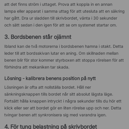
att det finns ström i uttaget. Prova att koppla in en annan
lampa eller apparat i samma uttag för att utesluta att en säkring
har gått. Dra ur sladden till skrivbordet, vänta i 30 sekunder
och sätt sedan i den igen för att se om systemet startar om.
3. Bordsbenen står ojämnt
Ibland kan de två motorerna i bordsbenen hamna i otakt. Detta
leder till att bordsskivan lutar en aning. Om skillnaden mellan
benen blir för stor kommer styrboxen att stoppa rörelsen för att
förhindra att mekaniken tar skada.
Lösning - kalibrera benens position på nytt
Lösningen är ofta att nollställa bordet. Håll ner
sänkningsknappen tills bordet når sitt absolut lägsta läge.
Fortsätt hålla knappen intryckt i några sekunder tills du hör ett
klick eller ser att bordet gör en liten rörelse upp och ner. Detta
tvingar benen att synkronisera sig med varandra igen.
4. För tung belastning på skrivbordet