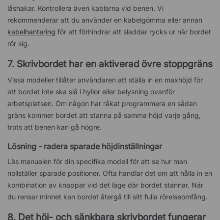
låshakar. Kontrollera även kablarna vid benen. Vi
rekommenderar att du använder en kabelgömma eller annan
kabelhantering
för att förhindrar att sladdar rycks ur när bordet
rör sig.
7. Skrivbordet har en aktiverad övre stoppgräns
Vissa modeller tillåter användaren att ställa in en maxhöjd för
att bordet inte ska slå i hyllor eller belysning ovanför
arbetsplatsen. Om någon har råkat programmera en sådan
gräns kommer bordet att stanna på samma höjd varje gång,
trots att benen kan gå högre.
Lösning - radera sparade höjdinställningar
Läs manualen för din specifika modell för att se hur man
nollställer sparade positioner. Ofta handlar det om att hålla in en
kombination av knappar vid det läge där bordet stannar. När
du rensar minnet kan bordet återgå till sitt fulla rörelseomfång.
8. Det höj- och sänkbara skrivbordet fungerar