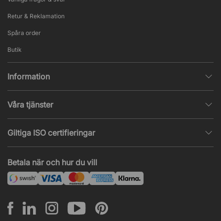
Retur & Reklamation
Spåra order
Butik
Information
Integritetspolicy
Våra tjänster
Försäljningsvillkor
Inredningshjälp
Populära sidor
Giltiga ISO certifieringar
Tysta rum & telefonbås
Jobba hos oss
ISO 9001
– Kvalitetsledning
Akustik & ljudproblem
Betala när och hur du vill
Nyheter & artiklar
ISO 14001
– Miljöledning
Projekt & offert
ISO 45001
– Arbetsmiljöledning
Leasing
Montering