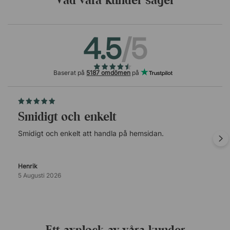
4.5
/5
Baserat på
5187 omdömen
på
Smidigt och enkelt
Smidigt och enkelt att handla på hemsidan.
Henrik
5 Augusti 2026
Ett axplock av våra kunder