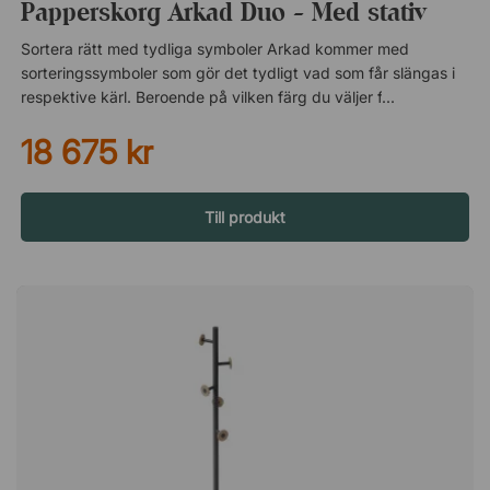
Papperskorg Arkad Duo - Med stativ
Sortera rätt med tydliga symboler Arkad kommer med
sorteringssymboler som gör det tydligt vad som får slängas i
respektive kärl. Beroende på vilken färg du väljer får du med
olika symboler, men oavsett har symbolerna alltid en borstad
18 675 kr
metallfinish. Då symbolerna är självhäftande väljer du själv var
på kärlen du vill fästa dem – eller om du vill låta de vara utan!
Om formgivaren – ADDI Designstudio Addi är en designstudio
baserad i Kalmar som sedan 2006 tillhandahåller både kreativ
Till produkt
och prisbelönt design – för både den skandinaviska och
internationella marknaden. Studion grundades och drivs av
Andreas Karlsson, Johan Isberg och Karl-Magnus Lillqvist
Sjöberg. Trion har vunnit många fina priser för sina verk och
har genom åren formgivit åt många välkända varumärken.
ADDI står för ADD: Inspiration, Interaktion, Idé och Innovation,
då de anser den kreativa processen som icke linjär. Deras
formskapande utgörs av alla dessa delar, och precis som en
cirkel kan ett projekt starta när som helst, eftersom de andra
delarna sedan kan läggas till längsmed vägen. ”Möbler har
alltid varit en stor del av vårt DNA sedan vår utbildning, och