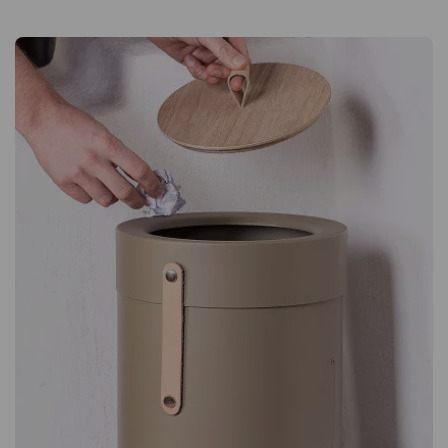
skyddar mot eventuellt vätskespill. Använd som blomkruka Du
kan även välja att använda din Bin There som en vacker
blomkruka. Ihop med vagnen blir soptunnan ett elegant och
smart sätt att öka grönskan på kontoret eller i loungen. Bin
There Large är en modern papperskorg med stiliga
läderdetaljer. Den kommer utan lock och finns i flera färger
och varianter – singel, dubbel samt med eller utan vagn.
Rymmer 54 liter. Detaljer i naturgarvat läder. Gjord i lackerad
stålplåt. Kan användas som blomkruka.