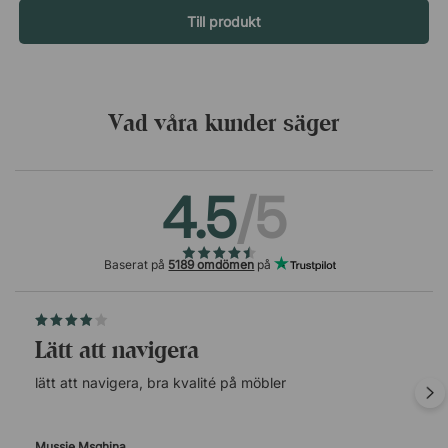
Nooi, som härstammar från det italienska ordet ”noi” som
Till produkt
betyder ”oss”. Tanken är att design aldrig är en enskild
handling, utan snarare en samarbetsprocess som involverar
formgivare, företag, användare, hantverkare och tekniker.
Noois design är alltid resultatet av ett gott samarbete mellan
Vad våra kunder säger
människor och deras påverkan av samhället, konsten, naturen
och kulturarvet. Duon är alltid ytterst engagerade i varje steg
av utvecklingen av deras många projekt.Bloom är en
4.5
/5
mångsidig klädhängare från Mizetto, designad för att skapa
ett starkt första intryck i entrén. Med fem krokar och ett
paraplyställ ger Bloom gott om förvaring. Tillverkad av slittålig
metall. Fem rymliga krokar av ekfaner. Integrerat paraplyställ.
Baserat på
5189 omdömen
på
lätt att navigera
lätt att navigera, bra kvalité på möbler
Mussie Msghina