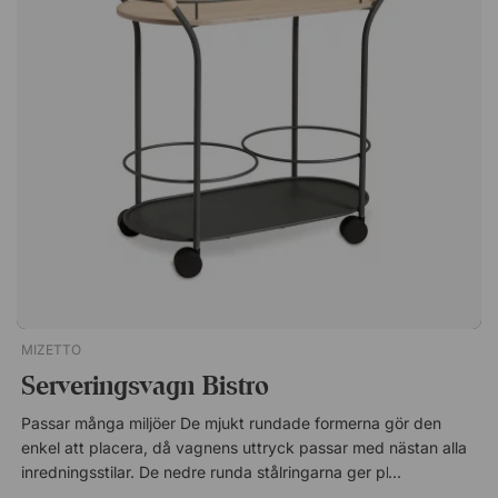
droppskydden i två storlekar, framtagna för att passa Bin
There Small och Large, så att du enkelt kan skapa en
funktionell planteringslösning i både små och större utrymmen.
Obs! Var noga med att välja rätt storlek på lock och
droppskydd för din Bin There-soptunna eller Bin There-
kruka.Lock och droppskydd som passar till serien Bin There
från Mizetto. Sopkorgar och krukor köpes separat och kan
kombineras med tillbehör i en kontrasterande färg. Lock i två
storlekar passande för Bin There Small och Large.
Droppskydd i två storlekar.
MIZETTO
Serveringsvagn Bistro
Passar många miljöer De mjukt rundade formerna gör den
enkel att placera, då vagnens uttryck passar med nästan alla
inredningsstilar. De nedre runda stålringarna ger plats åt
papperskorgar eller varför inte en kruka med en grön växt i för