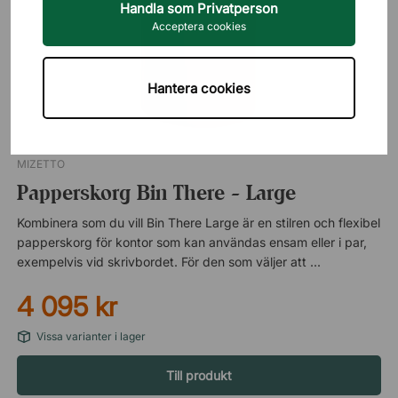
Handla som Privatperson
Acceptera cookies
Hantera cookies
MIZETTO
Papperskorg Bin There - Large
Kombinera som du vill Bin There Large är en stilren och flexibel
papperskorg för kontor som kan användas ensam eller i par,
exempelvis vid skrivbordet. För den som väljer att köpa två
finns möjligheten att komplettera med en vagn i matchande
4 095 kr
färg som gör det enkelt att flytta dem vid behov. Lock och
droppskydd som tillbehör Med Bin There får du en snygg
Vissa varianter i lager
lösning för källsortering och avfallshantering på kontoret. För
att ytterligare förbättra användningen finns tillbehör som lock
Till produkt
och droppskydd, det hjälper till att hålla lukter borta och