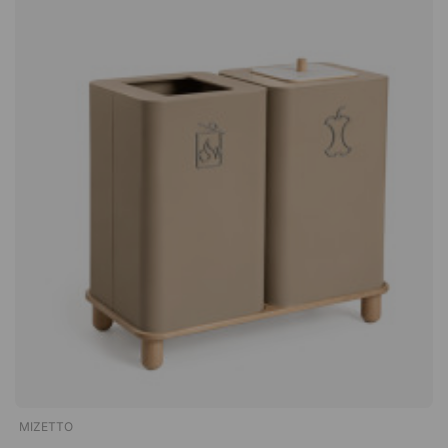
många fina priser för sina verk och har genom åren formgivit
åt många välkända varumärken. ADDI står för ADD:
Inspiration, Interaktion, Idé och Innovation, då de anser den
kreativa processen som icke linjär. Deras formskapande
utgörs av alla dessa delar, och precis som en cirkel kan ett
projekt starta när som helst, eftersom de andra delarna sedan
kan läggas till längsmed vägen. ”Möbler har alltid varit en stor
del av vårt DNA sedan vår utbildning, och det är något vi alltid
återkommer till” – Addi Designstudio.Arkad är en stilren
källsorteringslösning från Mizetto, tillverkad av pulverlackerad
metall med en matt yta. Kommer med symbol för brännbart
avfall och rymmer 100 liter. Har en kapacitet på 100 l. Finns
med eller utan lock i björkfaner. Med symbol för brännbart
avfall. Vinnare av German Design Award 2019!
MIZETTO