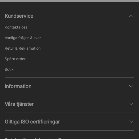
Kundservice
Kontakta oss
Vanliga frågor & svar
Retur & Reklamation
Spåra order
Butik
Information
Integritetspolicy
Våra tjänster
Försäljningsvillkor
Inredningshjälp
Populära sidor
Giltiga ISO certifieringar
Tysta rum & telefonbås
Jobba hos oss
ISO 9001
– Kvalitetsledning
Akustik & ljudproblem