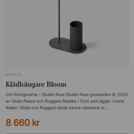
det är något vi alltid återkommer till” – Addi Designstudio.
Arkad är en stilren källsorteringslösning från Mizetto,
tillverkad av pulverlackerad metall med en matt yta. Kommer
med tydliga sorteringssymboler och rymmer 100 liter per kärl.
Har en kapacitet på 100 l per kärl. Kommer med ett lock i
björkfaner. Står på ett stativ i björkfaner. Med symbol för
brännbart avfall. Vinnare av German Design Award 2019!
MIZETTO
Klädhängare Bloom
Om formgivarna – Studio Nooi Studio Nooi grundades år 2020
av Giulia Pesce och Ruggero Bastita i Turin som ligger i norra
Italien. Giulia och Ruggero lärde känna varandra samtidigt som
de studerade och arbetade som formgivare i Italien och
8 660 kr
Danmark. Under sina utbildningar började deras samarbete
växa sig stark och sakta men säkert började de bygga upp
sin designapproach. Ur detta skapades varunärmesnamnet