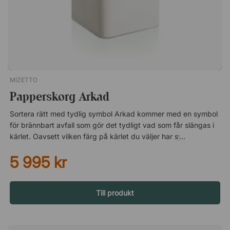
design.
MIZETTO
Papperskorg Arkad
Sortera rätt med tydlig symbol Arkad kommer med en symbol
för brännbart avfall som gör det tydligt vad som får slängas i
kärlet. Oavsett vilken färg på kärlet du väljer har symbolen en
borstad metallfinish. Då symbolen är självhäftande väljer du
5 995 kr
själv var på kärlet du vill fästa den – eller om du vill låta
papperskorgen vara utan! Om formgivaren – ADDI
Designstudio Addi är en designstudio baserad i Kalmar som
sedan 2006 tillhandahåller både kreativ och prisbelönt design
Till produkt
– för både den skandinaviska och internationella marknaden.
Studion grundades och drivs av Andreas Karlsson, Johan
Isberg och Karl-Magnus Lillqvist Sjöberg. Trion har vunnit