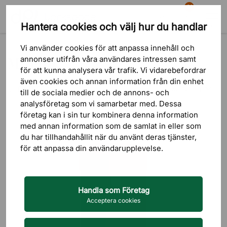
81
Hantera cookies och välj hur du handlar
Sök
Varukorg
Meny
Varumärken
Mizetto
Vi använder cookies för att anpassa innehåll och
Mizetto
annonser utifrån våra användares intressen samt
för att kunna analysera vår trafik. Vi vidarebefordrar
även cookies och annan information från din enhet
Sortering
FILTRERA
till de sociala medier och de annons- och
analysföretag som vi samarbetar med. Dessa
Lägsta pris
företag kan i sin tur kombinera denna information
med annan information som de samlat in eller som
Högsta pris
du har tillhandahållit när du använt deras tjänster,
för att anpassa din användarupplevelse.
Nyast först
Handla som Företag
Acceptera cookies