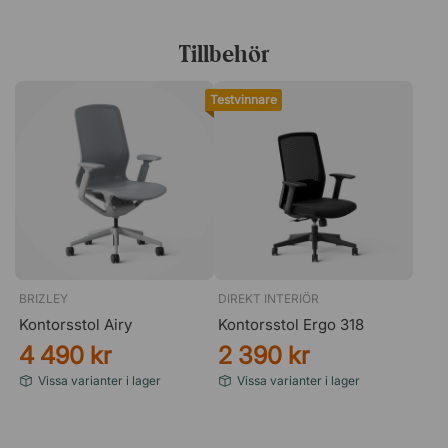
bordsskiva i en unik färg. Kombinerat med vårt stativ kan
du enkelt bygga ditt eget höj- och sänkbara skrivbord.
Tillbehör
Stativet passar bordsskivor mellan 60–80 cm i bredd och
120–200 cm i längd.
Testvinnare
Höjdjustering med låg ljudnivå
Stativet är utrustat med en motor som arbetar tyst och
smidigt, så att du kan justera höjden så ofta du vill. Den
ser också till att bordet står stabilt och klarar en vikt på
upp till 160 kg.
Snabb och enkel montering
Monteringen tar bara 10–15 minuter med den
medföljande monteringsanvisningen. Du behöver inga
BRIZLEY
DIREKT INTERIÖR
särskilda förkunskaper, men om du behöver support finns
Kontorsstol Airy
Kontorsstol Ergo 318
vi alltid nära till hands för att besvara dina frågor.
4 490 kr
2 390 kr
Observera! Bordsskiva medföljer ej.
Vissa varianter i lager
Vissa varianter i lager
Specifikation
Stativ