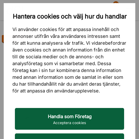
81
Hantera cookies och välj hur du handlar
Sök
Varukorg
Meny
Produkter
Bord
Skrivbord
Höj- och sänkbart stativ
Vi använder cookies för att anpassa innehåll och
annonser utifrån våra användares intressen samt
Bästsäljare
för att kunna analysera vår trafik. Vi vidarebefordrar
även cookies och annan information från din enhet
till de sociala medier och de annons- och
analysföretag som vi samarbetar med. Dessa
företag kan i sin tur kombinera denna information
med annan information som de samlat in eller som
du har tillhandahållit när du använt deras tjänster,
för att anpassa din användarupplevelse.
Handla som Företag
Acceptera cookies