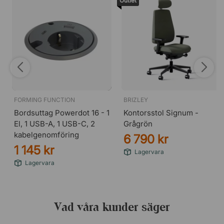
Outlet
FORMING FUNCTION
BRIZLEY
Bordsuttag Powerdot 16 - 1
Kontorsstol Signum -
El, 1 USB-A, 1 USB-C, 2
Grågrön
kabelgenomföring
6 790 kr
1 145 kr
Lagervara
Lagervara
Vad våra kunder säger