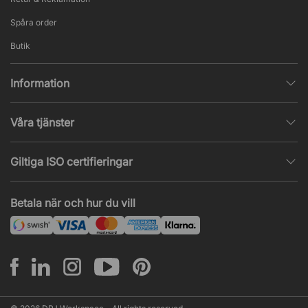
Spåra order
Butik
Information
Integritetspolicy
Våra tjänster
Försäljningsvillkor
Inredningshjälp
Populära sidor
Giltiga ISO certifieringar
Tysta rum & telefonbås
Jobba hos oss
ISO 9001
– Kvalitetsledning
Akustik & ljudproblem
Betala när och hur du vill
Nyheter & artiklar
ISO 14001
– Miljöledning
Projekt & offert
ISO 45001
– Arbetsmiljöledning
Leasing
Montering