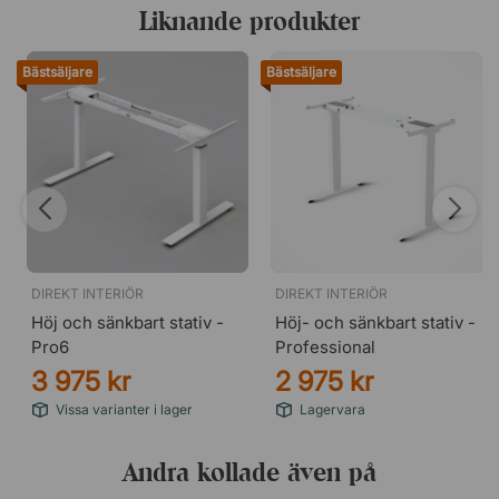
Liknande produkter
Höjs och sänks med knappsats under bordsskivan.
I kraftig metall.
Bästsäljare
Bästsäljare
Pulverlack med härdad yta.
Justerbart i bredd: 114,5–174 cm.
Certifierat enligt NEN-EN 527.
Certifierat med Global GreenTag.
IGR-certifierat.
Motorer
2 st tystgående.
Lyftkraft 160 kg.
DIREKT INTERIÖR
DIREKT INTERIÖR
Inkapslade för ökad säkerhet.
Höj och sänkbart stativ -
Höj- och sänkbart stativ -
Pro6
Professional
3 975 kr
2 975 kr
Vissa varianter i lager
Lagervara
Andra kollade även på