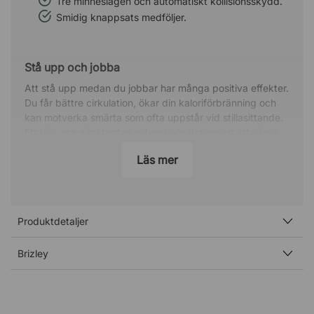
Tre minneslägen och automatiskt kollisionsskydd.
Smidig knappsats medföljer.
Stå upp och jobba
Att stå upp medan du jobbar har många positiva effekter.
Du får bättre cirkulation, ökar din kaloriförbränning och
kan motverka smärta som ofta uppstår vid stillasittande.
Ett höj- och sänkbart skrivbord gör det enkelt att växla
mellan sittande och stående arbetsställning!
Läs mer
När du står upp kan du förbränna:
45 kalorier extra per timme
1800 kalorier mer under en arbetsvecka
Produktdetaljer
80 000 kalorier extra på ett år (vilket motsvarar
cirka 10 maraton i kalorier!).
Brizley
Skapa ditt eget skrivbord
Kanske har du redan ett fast skrivbord som du vill göra
mer ergonomiskt, eller så har du kanske hittat en snygg