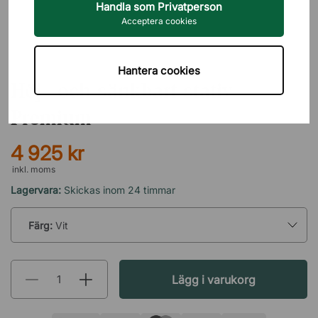
Handla som Privatperson
Acceptera cookies
BRIZLEY
Hantera cookies
Höj- och sänkbart stativ -
Premium
4 925 kr
inkl. moms
Lagervara:
Skickas inom 24 timmar
Färg:
Vit
Lägg i varukorg