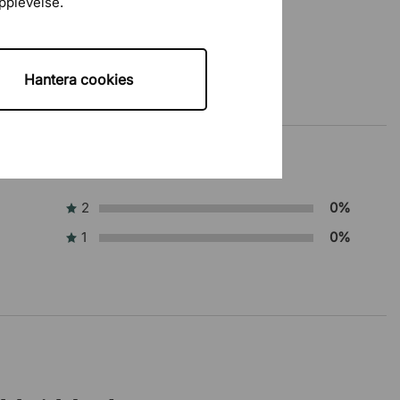
upplevelse.
Hantera cookies
2
0%
1
0%