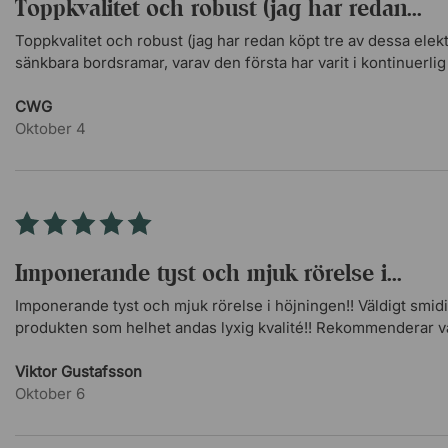
Toppkvalitet och robust (jag har redan...
Toppkvalitet och robust (jag har redan köpt tre av dessa elekt
sänkbara bordsramar, varav den första har varit i kontinuerlig d
den andra i mer än ett år utan problem). Funktionell, neutral de
CWG
Oktober 4
Imponerande tyst och mjuk rörelse i...
Imponerande tyst och mjuk rörelse i höjningen!! Väldigt smidi
produkten som helhet andas lyxig kvalité!! Rekommenderar 
Viktor Gustafsson
Oktober 6