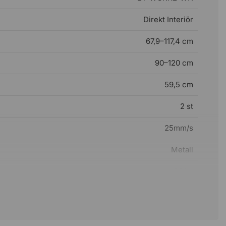
Direkt Interiör
67,9–117,4 cm
90–120 cm
59,5 cm
2 st
25mm/s
Metall
20 kg
80 kg
10 år