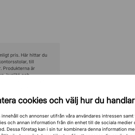
ket gör att du kan
r. Motorerna bidrar
lastning på upp till 80
 stativet – inga
or, finns vi självklart
mligt pris. Här hittar du
ntorsstolar, till
. Produkterna är
n, kvalité och
ra blivit en favorit på
 som uppskattas på
tera cookies och välj hur du handlar
.
 innehåll och annonser utifrån våra användares intressen samt 
kies och annan information från din enhet till de sociala medie
ed. Dessa företag kan i sin tur kombinera denna information m