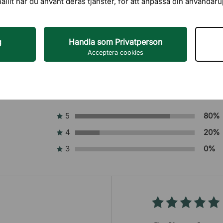
hållit när du använt deras tjänster, för att anpassa din användar
g
Handla som Privatperson
Acceptera cookies
5
80%
4
20%
3
0%