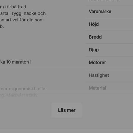
om förbättrad
Varumärke
ärta i rygg, nacke och
 smart val för dig som
Höjd
b.
Bredd
Djup
rka 10 maraton i
Motorer
Hastighet
Material
 mer ergonomiskt, eller
rg. Med vårt stativ
Vikt
ord efter eget tycke
 på 60 till 80
Läs mer
Maxvikt
Garanti