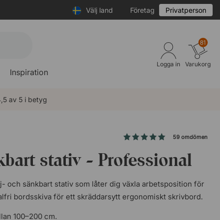
Välj land
Företag
Privatperson
81
Logga in
Varukorg
Inspiration
,5 av 5 i betyg
59 omdömen
bart stativ - Professional
öj- och sänkbart stativ som låter dig växla arbetsposition för
fri bordsskiva för ett skräddarsytt ergonomiskt skrivbord.
llan 100–200 cm.