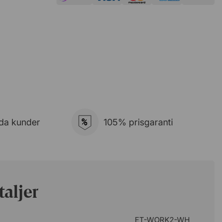
%
da kunder
105% prisgaranti
aljer
ET-WORK2-WH