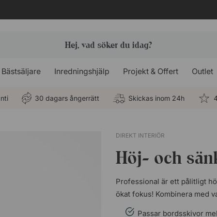
Bästsäljare
Inredningshjälp
Projekt & Offert
Outlet
nti
30 dagars ångerrätt
Skickas inom 24h
4
DIREKT INTERIÖR
Höj- och sänk
Professional är ett pålitligt h
ökat fokus! Kombinera med val
Passar bordsskivor me