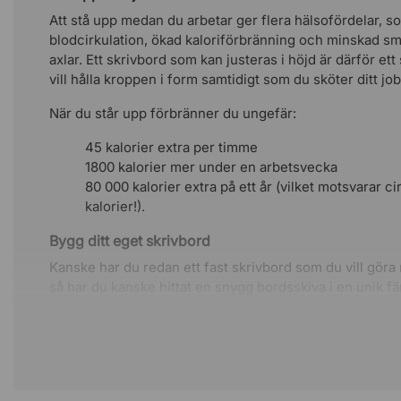
Att stå upp medan du arbetar ger flera hälsofördelar, s
blodcirkulation, ökad kaloriförbränning och minskad sm
axlar. Ett skrivbord som kan justeras i höjd är därför ett
vill hålla kroppen i form samtidigt som du sköter ditt job
När du står upp förbränner du ungefär:
45 kalorier extra per timme
1800 kalorier mer under en arbetsvecka
80 000 kalorier extra på ett år (vilket motsvarar ci
kalorier!).
Bygg ditt eget skrivbord
Kanske har du redan ett fast skrivbord som du vill göra
så har du kanske hittat en snygg bordsskiva i en unik fä
bygger du enkelt ihop ditt eget höj och sänkbara skrivb
och smak. Stativet passar alla bordsskivor med en bredd
centimeter och en längd på 100 till 200 centimeter.
Tyst höj- och sänkfunktion