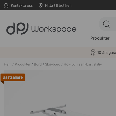
Kontakta oss
Hitta till butiken
Produkter
10 års gara
Hem
Produkter
Bord
Skrivbord
Höj- och sänkbart stativ
Bästsäljare