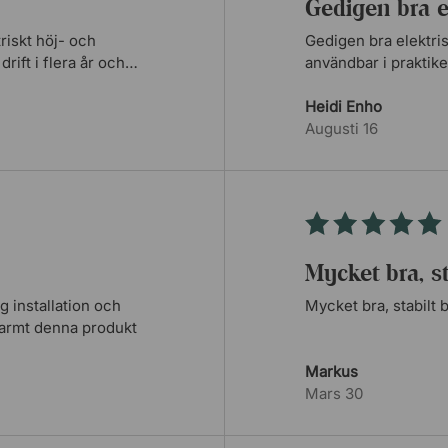
Gedigen bra 
riskt höj- och
Gedigen bra elektri
rift i flera år och
användbar i praktike
sign av... (
)
höjden. (
)
översatt
översatt
Heidi Enho
Augusti 16
Mycket bra, s
g installation och
Mycket bra, stabilt b
varmt denna produkt
Markus
Mars 30