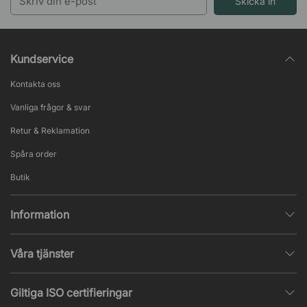
Skicka in
Kundservice
Kontakta oss
Vanliga frågor & svar
Retur & Reklamation
Spåra order
Butik
Information
Integritetspolicy
Våra tjänster
Försäljningsvillkor
Inredningshjälp
Populära sidor
Giltiga ISO certifieringar
Tysta rum & telefonbås