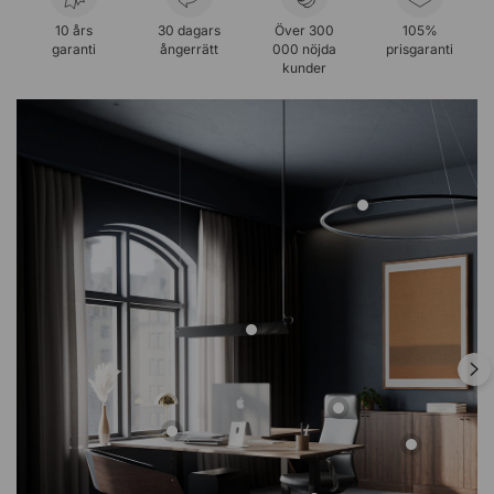
10 års
30 dagars
Över 300
105%
garanti
ångerrätt
000 nöjda
prisgaranti
kunder