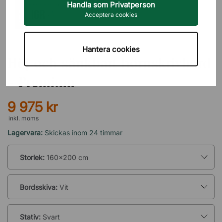
Handla som Privatperson
Acceptera cookies
DIREKT INTERIÖR
Hantera cookies
Höj och sänkbart hörnskrivbord
- Premium
9 975 kr
inkl. moms
Lagervara:
Skickas inom 24 timmar
Storlek:
160x200 cm
Bordsskiva:
Vit
Stativ:
Svart