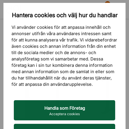
81
Hantera cookies och välj hur du handlar
Sök
Varukorg
Meny
Produkter
Bord
Skrivbord
Höj och sänkbart skrivbord
Vi använder cookies för att anpassa innehåll och
annonser utifrån våra användares intressen samt
för att kunna analysera vår trafik. Vi vidarebefordrar
53 omdömen
även cookies och annan information från din enhet
till de sociala medier och de annons- och
analysföretag som vi samarbetar med. Dessa
företag kan i sin tur kombinera denna information
med annan information som de samlat in eller som
du har tillhandahållit när du använt deras tjänster,
för att anpassa din användarupplevelse.
Handla som Företag
Acceptera cookies