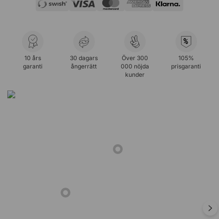
%
10 års
30 dagars
Över 300
105%
garanti
ångerrätt
000 nöjda
prisgaranti
kunder