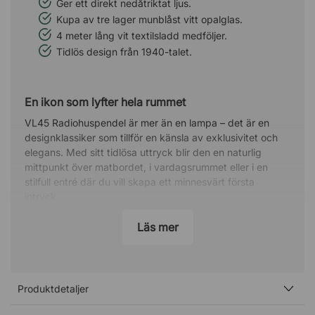
Ger ett direkt nedåtriktat ljus.
Kupa av tre lager munblåst vitt opalglas.
4 meter lång vit textilsladd medföljer.
Tidlös design från 1940-talet.
En ikon som lyfter hela rummet
VL45 Radiohuspendel är mer än en lampa – det är en
designklassiker som tillför en känsla av exklusivitet och
elegans. Med sitt tidlösa uttryck blir den en naturlig
mittpunkt över matbordet, i vardagsrummet eller i en
stilfull entré där du vill skapa ett minnesvärt första
intryck.
Mjukt ljus med tydlig riktning
Läs mer
Den öppna undersidan ger ett behagligt, nedåtriktat ljus
som passar perfekt över bord och ytor där du vill ha
både funktion och stämning. Samtidigt sprids ett mjukt
Produktdetaljer
sken genom glaset som bidrar till en varm och inbjudande
atmosfär i rummet.