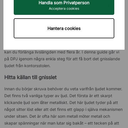
Handla som Privatperson
tro att stolen är trasig och behöver slängas, men oftast handlar
Acceptera cookies
det om att delarna behöver lite kärlek. Vår erfarenhet är att
ljudet ofta uppstår när mekaniska delar utsätts för slitage eller
när damm tränger in i rörliga leder.
Hantera cookies
Om du lägger några minuter på underhåll kommer
kontorsstolen bibehålla sina ergonomiska egenskaper och ofta
kan du förlänga livslängden med flera år. I denna guide går vi
på DPJ igenom några enkla steg för att få bort det gnisslande
ljudet från kontorsstolen.
Hitta källan till gnisslet
Innan du börjar skruva behöver du veta varifrån ljudet kommer.
Det finns två vanliga typer av ljud. Det första är ett skarpt
klickande ljud som låter metalliskt. Det här ljudet tyder på att
något sitter löst eller att det finns ett glapp i själva mekanismen
under sitsen. Det är ofta här som metall möter metall och
skapar spänningar när man lutar sig bakåt – ett tecken på att