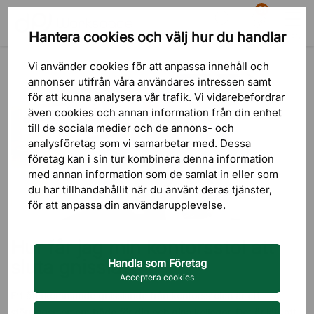
81
Hantera cookies och välj hur du handlar
Sök
Varukorg
Meny
Blogg
Guider
Hur får jag min kontorsstol att sluta gnissla?
Vi använder cookies för att anpassa innehåll och
annonser utifrån våra användares intressen samt
för att kunna analysera vår trafik. Vi vidarebefordrar
även cookies och annan information från din enhet
till de sociala medier och de annons- och
analysföretag som vi samarbetar med. Dessa
företag kan i sin tur kombinera denna information
med annan information som de samlat in eller som
du har tillhandahållit när du använt deras tjänster,
för att anpassa din användarupplevelse.
Hur får jag min kontorsstol att
sluta gnissla?
Handla som Företag
Acceptera cookies
Ett återkommande gnisslande från kontorsstolen är ett
störningsmoment både för dig och dina kollegor. Det är lätt att