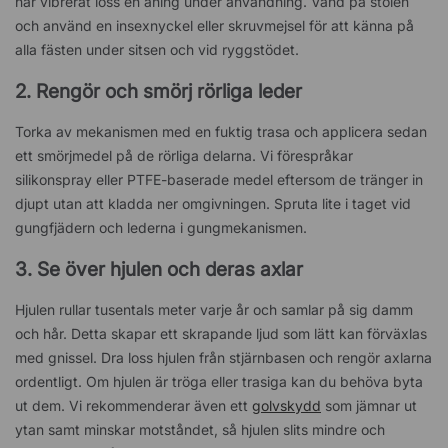
har vibrerat loss en aning under användning. Vänd på stolen
och använd en insexnyckel eller skruvmejsel för att känna på
alla fästen under sitsen och vid ryggstödet.
2. Rengör och smörj rörliga leder
Torka av mekanismen med en fuktig trasa och applicera sedan
ett smörjmedel på de rörliga delarna. Vi förespråkar
silikonspray eller PTFE-baserade medel eftersom de tränger in
djupt utan att kladda ner omgivningen. Spruta lite i taget vid
gungfjädern och lederna i gungmekanismen.
3. Se över hjulen och deras axlar
Hjulen rullar tusentals meter varje år och samlar på sig damm
och hår. Detta skapar ett skrapande ljud som lätt kan förväxlas
med gnissel. Dra loss hjulen från stjärnbasen och rengör axlarna
ordentligt. Om hjulen är tröga eller trasiga kan du behöva byta
ut dem. Vi rekommenderar även ett
golvskydd
som jämnar ut
ytan samt minskar motståndet, så hjulen slits mindre och