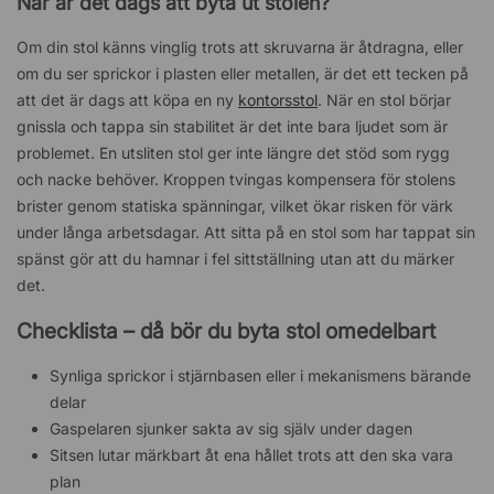
När är det dags att byta ut stolen?
Om din stol känns vinglig trots att skruvarna är åtdragna, eller
om du ser sprickor i plasten eller metallen, är det ett tecken på
att det är dags att köpa en ny
kontorsstol
. När en stol börjar
gnissla och tappa sin stabilitet är det inte bara ljudet som är
problemet. En utsliten stol ger inte längre det stöd som rygg
och nacke behöver. Kroppen tvingas kompensera för stolens
brister genom statiska spänningar, vilket ökar risken för värk
under långa arbetsdagar. Att sitta på en stol som har tappat sin
spänst gör att du hamnar i fel sittställning utan att du märker
det.
Checklista – då bör du byta stol omedelbart
Synliga sprickor i stjärnbasen eller i mekanismens bärande
delar
Gaspelaren sjunker sakta av sig själv under dagen
Sitsen lutar märkbart åt ena hållet trots att den ska vara
plan