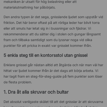
mekaniken är utsatt för hög belastning eller att
materialutmattning har påbörjats.
Den andra typen är det sega, gnisslande ljudet som uppstår vid
friktion. Det här beror oftast på att rörliga leder har blivit torra
eller att smuts har letat sig in i bussningar och fjädrar. Vi
rekommenderar att du sätter dig i stolen och gungar långsamt
fram och tillbaka samtidigt som du lyssnar noga vid olika
punkter för att pricka in exakt var gnisslet kommer ifrån.
5 enkla steg till en kontorsstol utan gnissel
Enklare gnissel går nästan alltid att åtgärda och när man väl har
hittat var ljudet kommer ifrån är det dags att börja arbeta. Vi
har tagit fram en steg-för-steg-guide på fem punkter som löser
de flesta problem.
1. Dra åt alla skruvar och bultar
Det absolut vanligaste skälet till att det gnisslar är att skruvarna