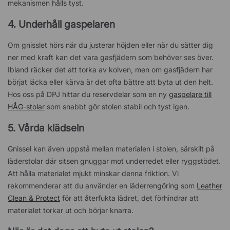
mekanismen hålls tyst.
4. Underhåll gaspelaren
Om gnisslet hörs när du justerar höjden eller när du sätter dig
ner med kraft kan det vara gasfjädern som behöver ses över.
Ibland räcker det att torka av kolven, men om gasfjädern har
börjat läcka eller kärva är det ofta bättre att byta ut den helt.
Hos oss på DPJ hittar du reservdelar som en ny
gaspelare till
HÅG-stolar
som snabbt gör stolen stabil och tyst igen.
5. Vårda klädseln
Gnissel kan även uppstå mellan materialen i stolen, särskilt på
läderstolar där sitsen gnuggar mot underredet eller ryggstödet.
Att hålla materialet mjukt minskar denna friktion. Vi
rekommenderar att du använder en läderrengöring som
Leather
Clean & Protect
för att återfukta lädret, det förhindrar att
materialet torkar ut och börjar knarra.