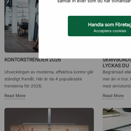
samlat in eller som du har tillhanda
Handla som Företa
Acceptera cookies
KONTORSTRENDER 2026
SKRIVBORDS
LYCKAS DU
Utvecklingen av moderna, effektiva kontor går
Begränsad elle
ständigt framåt. Här är de 4 populäraste
mer än vi tror.
trenderna för 2026.
med skrivbords
Read More
Read More