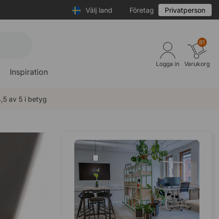
Välj land
Företag
Privatperson
81
Logga in
Varukorg
Inspiration
,5 av 5 i betyg