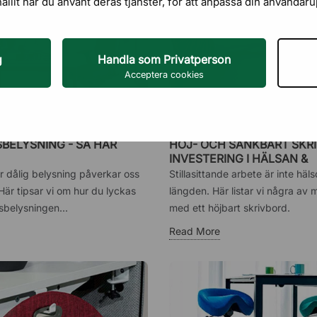
hållit när du använt deras tjänster, för att anpassa din användar
g
Handla som Privatperson
Acceptera cookies
BELYSNING - SÅ HÄR
HÖJ- OCH SÄNKBART SKRI
INVESTERING I HÄLSAN &
ARBETSMILJÖN
r dålig belysning påverkar oss
Stillasittande arbete är inte häl
 Här tipsar vi om hur du lyckas
längden. Här listar vi några av 
belysningen...
med ett höjbart skrivbord.
Read More