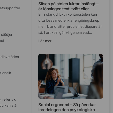
Sitsen på stolen luktar instängt –
betsuppgifter
är lösningen textiltvätt eller
fuktskadat skum?
En instängd lukt i kontorsstolen kan
ofta lösas med enkla rengöringsknep,
men ibland sitter problemet djupare än
så. I artikeln går vi igenom vad...
 stödjer
mot
Läs mer
andlovstöden
ionellt
n eller vid
Social ergonomi – Så påverkar
 du kan stå
inredningen den psykologiska