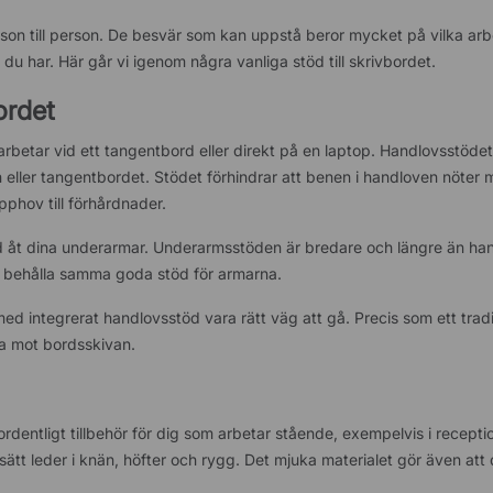
erson till person. De besvär som kan uppstå beror mycket på vilka ar
 du har. Här går vi igenom några vanliga stöd till skrivbordet.
ordet
rbetar vid ett tangentbord eller direkt på en laptop. Handlovsstödet
rn eller tangentbordet. Stödet förhindrar att benen i handloven nöter 
pphov till förhårdnader.
töd åt dina underarmar. Underarmsstöden är bredare och längre än h
h behålla samma goda stöd för armarna.
integrerat handlovsstöd vara rätt väg att gå. Precis som ett tradit
a mot bordsskivan.
rdentligt tillbehör för dig som arbetar stående, exempelvis i receptio
sätt leder i knän, höfter och rygg. Det mjuka materialet gör även att