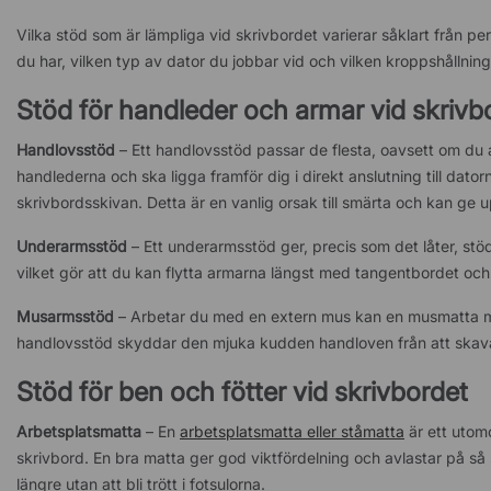
Vilka stöd som är lämpliga vid skrivbordet varierar såklart från p
du har, vilken typ av dator du jobbar vid och vilken kroppshållning
Stöd för handleder och armar vid skrivb
Handlovsstöd
– Ett handlovsstöd passar de flesta, oavsett om du a
handlederna och ska ligga framför dig i direkt anslutning till dato
skrivbordsskivan. Detta är en vanlig orsak till smärta och kan ge u
Underarmsstöd
– Ett underarmsstöd ger, precis som det låter, s
vilket gör att du kan flytta armarna längst med tangentbordet oc
Musarmsstöd
– Arbetar du med en extern mus kan en musmatta med 
handlovsstöd skyddar den mjuka kudden handloven från att skav
Stöd för ben och fötter vid skrivbordet
Arbetsplatsmatta
– En
arbetsplatsmatta eller ståmatta
är ett utomo
skrivbord. En bra matta ger god viktfördelning och avlastar på så 
längre utan att bli trött i fotsulorna.