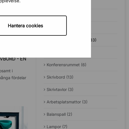
upplevelse.
Bäst i test (1)
Guider (49)
Hantera cookies
Jobba hemifrån (12)
Ergonomi på kontoret (33)
Sadelstolar (5)
VBORD - EN
Konferensrummet (6)
sosamt i
Skrivbord (13)
många fördelar
Skrivtavlor (3)
Arbetsplatsmattor (3)
Balanspall (2)
Lampor (7)