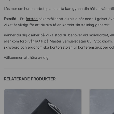
Läs mer om hur en arbetsplatsmatta kan gynna din hälsa i vår arti
Fotstöd
– Ett
fotstöd
säkerställer att du alltid når ned till golvet ä
vilket är viktigt för att du ska få en korrekt sittställning generellt.
Känner du dig osäker på vilka stöd du behöver vid skrivbordet, elle
eller kom förbi
vår butik
på Mäster Samuelsgatan 65 i Stockholm. H
skrivbord
och
ergonomiska kontorsstolar
, till
konferensgrupper
oc
Välkommen att höra av dig!
RELATERADE PRODUKTER