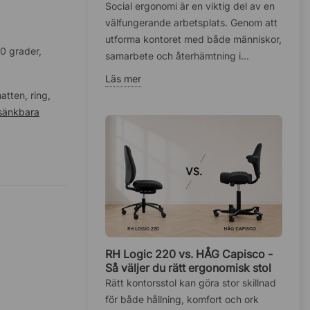
hälsan på kontoret
Social ergonomi är en viktig del av en
välfungerande arbetsplats. Genom att
utforma kontoret med både människor,
90 grader,
samarbete och återhämtning i...
Läs mer
atten, ring,
 sänkbara
RH Logic 220 vs. HÅG Capisco -
Så väljer du rätt ergonomisk stol
Rätt kontorsstol kan göra stor skillnad
för både hållning, komfort och ork