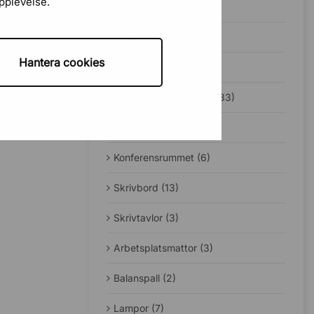
upplevelse.
Bäst i test (1)
Guider (49)
Hantera cookies
Jobba hemifrån (12)
Ergonomi på kontoret (33)
Sadelstolar (5)
Konferensrummet (6)
Skrivbord (13)
Skrivtavlor (3)
Arbetsplatsmattor (3)
Balanspall (2)
Lampor (7)