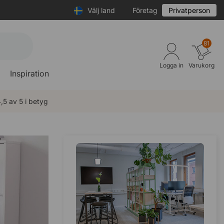
Välj land
Företag
Privatperson
81
Logga in
Varukorg
Inspiration
,5 av 5 i betyg