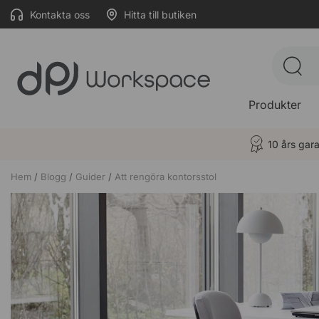
Kontakta oss
Hitta till butiken
Produkter
10 års gara
Hem
Blogg
Guider
Att rengöra kontorsstol