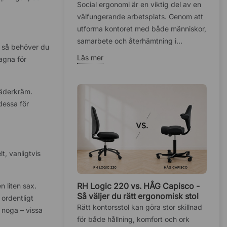
hälsan på kontoret
Social ergonomi är en viktig del av en
välfungerande arbetsplats. Genom att
utforma kontoret med både människor,
samarbete och återhämtning i...
, så behöver du
Läs mer
agna för
läderkräm.
dessa för
t, vanligtvis
RH Logic 220 vs. HÅG Capisco -
n liten sax.
Så väljer du rätt ergonomisk stol
ordentligt
Rätt kontorsstol kan göra stor skillnad
a noga – vissa
för både hållning, komfort och ork