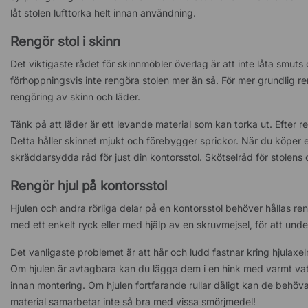
låt stolen lufttorka helt innan användning.
Rengör stol i skinn
Det viktigaste rådet för skinnmöbler överlag är att inte låta smu
förhoppningsvis inte rengöra stolen mer än så. För mer grundlig 
rengöring av skinn och läder.
Tänk på att läder är ett levande material som kan torka ut. Efter r
Detta håller skinnet mjukt och förebygger sprickor. När du köper en
skräddarsydda råd för just din kontorsstol. Skötselråd för stolens
Rengör hjul på kontorsstol
Hjulen och andra rörliga delar på en kontorsstol behöver hållas rena f
med ett enkelt ryck eller med hjälp av en skruvmejsel, för att unde
Det vanligaste problemet är att hår och ludd fastnar kring hjulaxeln.
Om hjulen är avtagbara kan du lägga dem i en hink med varmt vatt
innan montering. Om hjulen fortfarande rullar dåligt kan de behöva 
material samarbetar inte så bra med vissa smörjmedel!