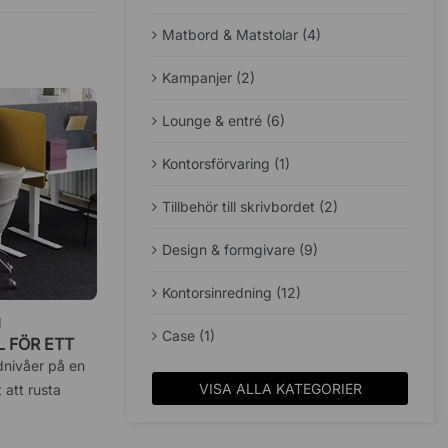
Matbord & Matstolar (4)
Kampanjer (2)
Lounge & entré (6)
Kontorsförvaring (1)
Tillbehör till skrivbordet (2)
Design & formgivare (9)
Kontorsinredning (12)
J
Case (1)
 FÖR ETT
udnivåer på en
VISA ALLA KATEGORIER
 att rusta