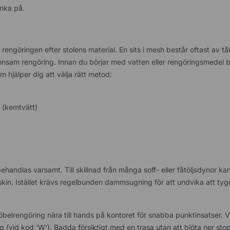
änka på.
rengöringen efter stolens material. En sits i mesh består oftast av tål
onsam rengöring. Innan du börjar med vatten eller rengöringsmedel bö
m hjälper dig att välja rätt metod:
 (kemtvätt)
andlas varsamt. Till skillnad från många soff- eller fåtöljsdynor ka
askin. Istället krävs regelbunden dammsugning för att undvika att tyget
öbelrengöring nära till hands på kontoret för snabba punktinsatser. V
g (vid kod 'W'). Badda försiktigt med en trasa utan att blöta ner st