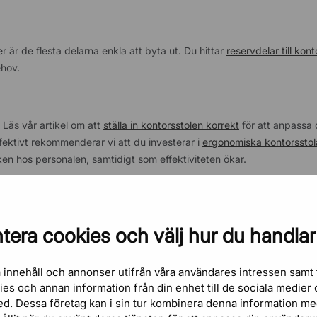
 är de flesta delarna enkla att byta ut. Du hittar
reservdelar till kont
ehov.
 Läs vår artikel om att
ställa in kontorsstolen korrekt
för att anpassa 
ffektivt rekommenderar vi att du investerar i
ergonomiska kontorsstol
ken hos personalen, samtidigt som effektiviteten ökar.
ta oss
eller besök vår butik på Mäster Samuelsgatan 65 i Stockholm f
tera cookies och välj hur du handlar
i sköter era stolar och möbler för att de ska hålla i många år.
 innehåll och annonser utifrån våra användares intressen samt 
kies och annan information från din enhet till de sociala medie
ed. Dessa företag kan i sin tur kombinera denna information m