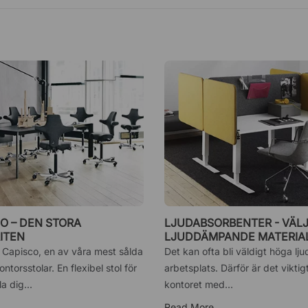
O – DEN STORA
LJUDABSORBENTER - VÄL
ITEN
LJUDDÄMPANDE MATERIAL
TYSTARE KONTOR
 Capisco, en av våra mest sålda
Det kan ofta bli väldigt höga lj
torsstolar. En flexibel stol för
arbetsplats. Därför är det viktigt
la dig...
kontoret med...
Read More