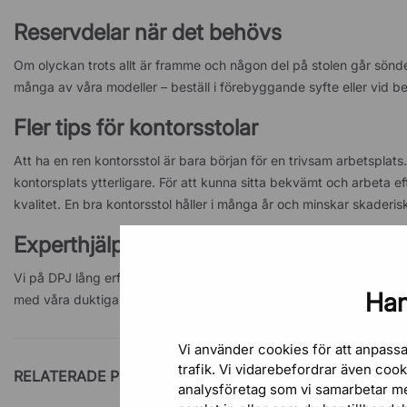
Reservdelar när det behövs
Om olyckan trots allt är framme och någon del på stolen går sönder
många av våra modeller – beställ i förebyggande syfte eller vid b
Fler tips för kontorsstolar
Att ha en ren kontorsstol är bara början för en trivsam arbetsplats.
kontorsplats ytterligare. För att kunna sitta bekvämt och arbeta e
kvalitet. En bra kontorsstol håller i många år och minskar skaderis
Experthjälp för en hållbar arbetsplats
Vi på DPJ lång erfarenhet av både möbler och arbetsmiljö.
Kontak
Han
med våra duktiga inredare. Vi hjälper er med konkreta tips på hur n
Vi använder cookies för att anpassa
trafik. Vi vidarebefordrar även coo
RELATERADE PRODUKTER
analysföretag som vi samarbetar m