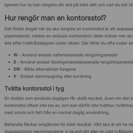
igenom hur du kan rengöra din stol på bäst sätt och vad du bör t
Hur rengör man en kontorsstol?
Det första steget när du ska rengöra en kontorsstol är att anpassa 
plastmaterial, medan en exklusiv kontorsstol i läder kräver mer sk
leta efter tvättrådslappen under sitsen. Där hittar du ofta koder so
W
- Använd endast vattenbaserade rengöringsmedel
S
- Använd endast lösningsmedelsbaserade rengöringsmedel
SW
- Båda alternativen fungerar
X
- Endast dammsugning eller borstning
Tvätta kontorsstol i tyg
En stolsits som används dagligen får utstå mycket, även om den beh
kontorsstol oftast inte tas av, och kan därför inte tvättas i tvättm
med smuts och fett från en normal daglig användning.
Behandla fläckar omgående för bäst resultat. Vårt tips är att ha m
djuprengöring rekommenderar vi skumtvätt eller en mild tvållösnin