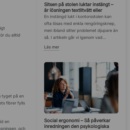
Sitsen på stolen luktar instängt –
är lösningen textiltvätt eller
fuktskadat skum?
En instängd lukt i kontorsstolen kan
ofta lösas med enkla rengöringsknep,
igt
men ibland sitter problemet djupare än
r du alltid
så. I artikeln går vi igenom vad...
Läs mer
n tyget på en
s fibrer fylls
Social ergonomi – Så påverkar
id en
inredningen den psykologiska
oppningen, och