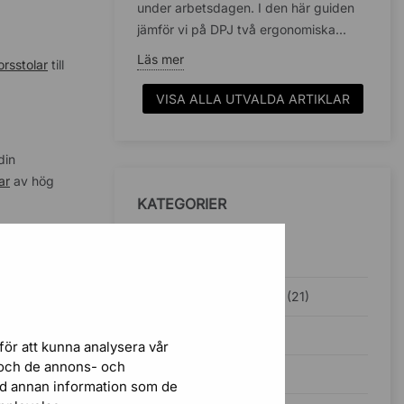
under arbetsdagen. I den här guiden
jämför vi på DPJ två ergonomiska...
Läs mer
orsstolar
till
VISA ALLA UTVALDA ARTIKLAR
din
ar
av hög
KATEGORIER
Inspiration (38)
ör att prata
Ergonomisk kontorsstol (21)
Kontorsbelysning (5)
för att kunna analysera vår
r och de annons- och
Ljudabsorbenter (4)
ed annan information som de