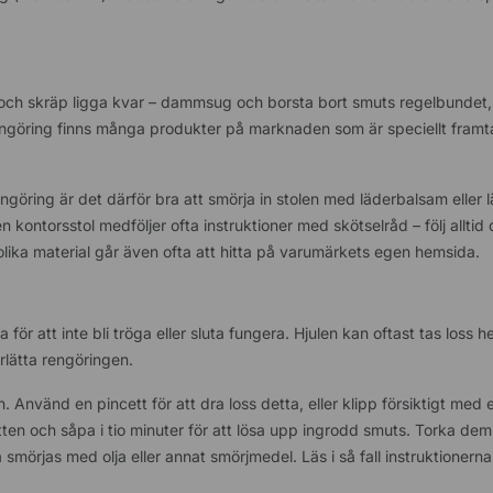
ts och skräp ligga kvar – dammsug och borsta bort smuts regelbundet
rengöring finns många produkter på marknaden som är speciellt framt
engöring är det därför bra att smörja in stolen med läderbalsam eller 
 kontorsstol medföljer ofta instruktioner med skötselråd – följ alltid 
 olika material går även ofta att hitta på varumärkets egen hemsida.
ör att inte bli tröga eller sluta fungera. Hjulen kan oftast tas loss hel
rlätta rengöringen.
 Använd en pincett för att dra loss detta, eller klipp försiktigt med e
en och såpa i tio minuter för att lösa upp ingrodd smuts. Torka dem 
smörjas med olja eller annat smörjmedel. Läs i så fall instruktionern