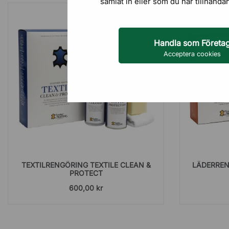
samlat in eller som du har tillhanda
Handla som Företa
Acceptera cookies
TEXTILRENGÖRING TEXTILE CLEAN &
LÄDERREN
PROTECT
600,00 kr