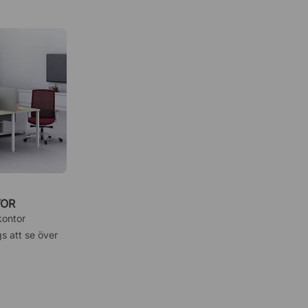
TOR
kontor
s att se över