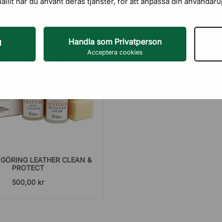
hållit när du använt deras tjänster, för att anpassa din användar
g
Handla som Privatperson
Acceptera cookies
GÖRING LEATHER CLEAN &
PROTECT
500,00 kr