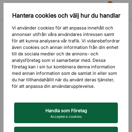
81
Hantera cookies och välj hur du handlar
Sök
Varukorg
Meny
Blogg
Ergonomi på kontoret
Ergonomi på ett aktivitetsbaserat kontor
Vi använder cookies för att anpassa innehåll och
annonser utifrån våra användares intressen samt
för att kunna analysera vår trafik. Vi vidarebefordrar
även cookies och annan information från din enhet
till de sociala medier och de annons- och
analysföretag som vi samarbetar med. Dessa
företag kan i sin tur kombinera denna information
med annan information som de samlat in eller som
du har tillhandahållit när du använt deras tjänster,
för att anpassa din användarupplevelse.
Ergonomi på ett
aktivitetsbaserat kontor
Handla som Företag
Acceptera cookies
Går du i tankar på att göra ditt kontor aktivitetsbaserat? Då är
det dags att se över dina kontorsmöbler. Ett aktivitetsbaserat