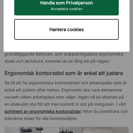
Handla som Privatperson
kontor utan fasta arbetsplatser ställer höga krav på en
Acceptera cookies
kontorsinredning som passar alla, oavsett var man sätter sig för
att arbeta i lokalen. Läs våra tips för hur du skapar en
aktivitetsbaserad arbetsplats nedan.
Hantera cookies
Det behöver inte vara svårt att säkerställa ergonomin på ett
aktivitetsbaserat kontor. Genom att satsa på de mest
grundläggande behoven, som anpassningsbara ergonomiska
stolar och skrivbord, kommer du en lång bit på vägen.
Ergonomisk kontorsstol som är enkel att justera
Se till att ha ergonomiska kontorsstolar och arbetspallar som är
enkla att justera efter behov. Ergonomin ska vara densamma
oavsett vilken arbetsplats man väljer. Ingen vill bli sittande på
en obekväm stol för att man kommit in sist på morgonen. I vårt
sortiment av ergonomiska kontorsstolar
hittar du justerbara och
bekväma stolar för alla kontorsmiljöer.