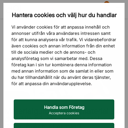
81
Hantera cookies och välj hur du handlar
Sök
Varukorg
Meny
Blogg
Guider
Vi använder cookies för att anpassa innehåll och
Materialguide: Vilket material ska du välja på din kontorsstol – läder,
annonser utifrån våra användares intressen samt
mesh eller tyg?
för att kunna analysera vår trafik. Vi vidarebefordrar
även cookies och annan information från din enhet
till de sociala medier och de annons- och
analysföretag som vi samarbetar med. Dessa
företag kan i sin tur kombinera denna information
med annan information som de samlat in eller som
du har tillhandahållit när du använt deras tjänster,
för att anpassa din användarupplevelse.
Handla som Företag
Materialguide: Vilket material ska
Acceptera cookies
du välja på din kontorsstol –
läder, mesh eller tyg?