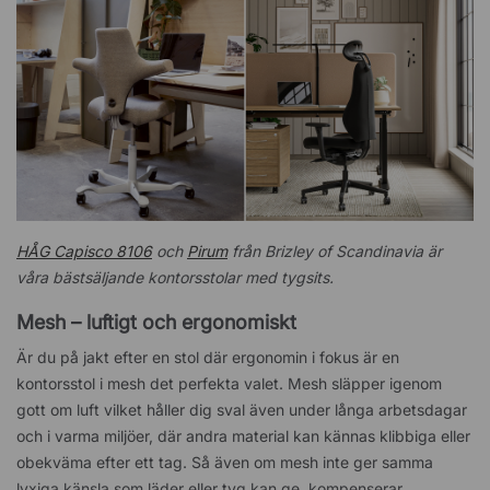
HÅG Capisco 8106
och
Pirum
från Brizley of Scandinavia är
våra bästsäljande kontorsstolar med tygsits.
Mesh – luftigt och ergonomiskt
Är du på jakt efter en stol där ergonomin i fokus är en
kontorsstol i mesh det perfekta valet. Mesh släpper igenom
gott om luft vilket håller dig sval även under långa arbetsdagar
och i varma miljöer, där andra material kan kännas klibbiga eller
obekväma efter ett tag. Så även om mesh inte ger samma
lyxiga känsla som läder eller tyg kan ge, kompenserar