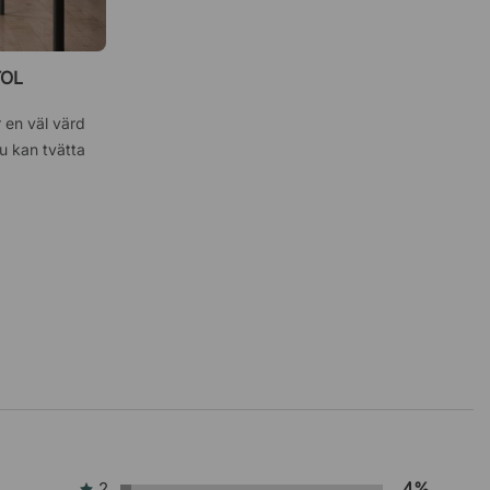
TOL
r en väl värd
du kan tvätta
2
4%