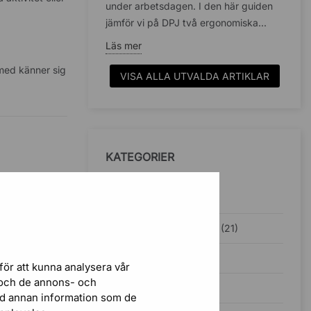
under arbetsdagen. I den här guiden
jämför vi på DPJ två ergonomiska...
Läs mer
 med känner sig
VISA ALLA UTVALDA ARTIKLAR
KATEGORIER
Inspiration (38)
Ergonomisk kontorsstol (21)
Kontorsbelysning (5)
för att kunna analysera vår
r och de annons- och
Ljudabsorbenter (4)
ed annan information som de