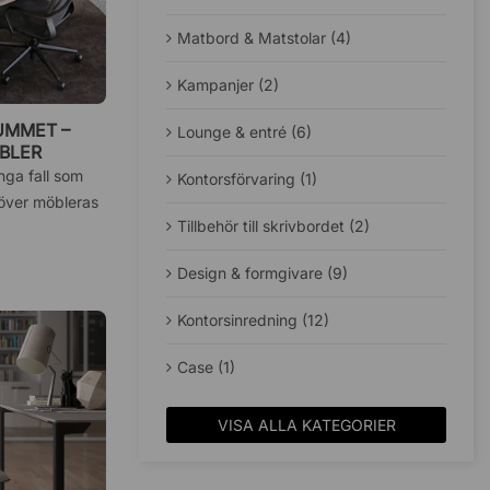
Matbord & Matstolar (4)
Kampanjer (2)
UMMET –
Lounge & entré (6)
BLER
ga fall som
Kontorsförvaring (1)
höver möbleras
Tillbehör till skrivbordet (2)
Design & formgivare (9)
Kontorsinredning (12)
Case (1)
VISA ALLA KATEGORIER