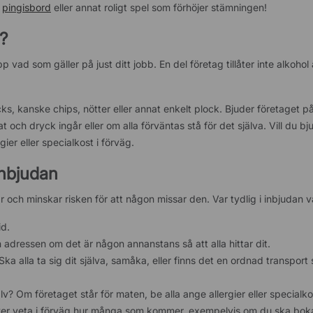
t
pingisbord
eller annat roligt spel som förhöjer stämningen!
?
p vad som gäller på just ditt jobb. En del företag tillåter inte alkohol
acks, kanske chips, nötter eller annat enkelt plock. Bjuder företaget på 
at och dryck ingår eller om alla förväntas stå för det själva. Vill du b
ier eller specialkost i förväg.
 inbjudan
ar och minskar risken för att någon missar den. Var tydlig i inbjudan 
id.
n adressen om det är någon annanstans så att alla hittar dit.
ka alla ta sig dit själva, samåka, eller finns det en ordnad transport
lv? Om företaget står för maten, be alla ange allergier eller specialko
er veta i förväg hur många som kommer, exempelvis om du ska boka a