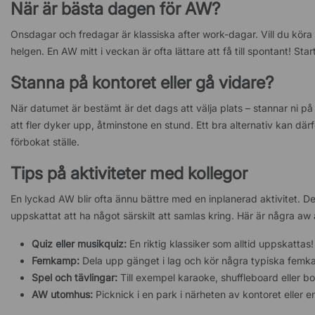
När är bästa dagen för AW?
Onsdagar och fredagar är klassiska after work-dagar. Vill du köra e
helgen. En AW mitt i veckan är ofta lättare att få till spontant! Sta
Stanna på kontoret eller gå vidare?
När datumet är bestämt är det dags att välja plats – stannar ni på
att fler dyker upp, åtminstone en stund. Ett bra alternativ kan därfö
förbokat ställe.
Tips på aktiviteter med kollegor
En lyckad AW blir ofta ännu bättre med en inplanerad aktivitet. D
uppskattat att ha något särskilt att samlas kring. Här är några aw
Quiz eller musikquiz:
En riktig klassiker som alltid uppskattas!
Femkamp:
Dela upp gänget i lag och kör några typiska femkam
Spel och tävlingar:
Till exempel karaoke, shuffleboard eller bo
AW utomhus:
Picknick i en park i närheten av kontoret eller e