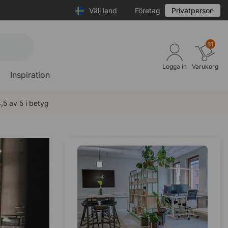
Välj land
Företag
Privatperson
81
Logga in
Varukorg
Inspiration
,5 av 5 i betyg