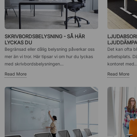
SKRIVBORDSBELYSNING - SÅ HÄR
LJUDABSORB
LYCKAS DU
LJUDDÄMPA
TYSTARE K
Begränsad eller dålig belysning påverkar oss
Det kan ofta bl
mer än vi tror. Här tipsar vi om hur du lyckas
arbetsplats. Dä
med skrivbordsbelysningen...
kontoret med..
Read More
Read More