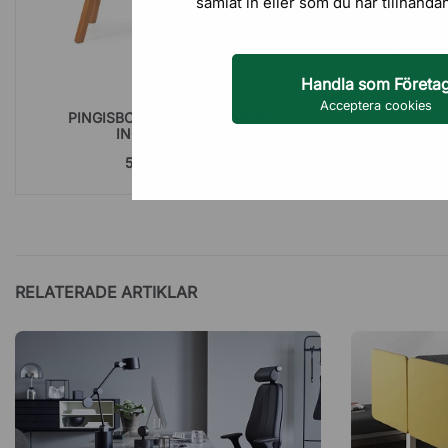
samlat in eller som du har tillhanda
Handla som Företa
Acceptera cookies
PINGISBORD YOU & ME - FÖR
F
INOMHUSBRUK
50 805,00 kr
RELATERADE ARTIKLAR