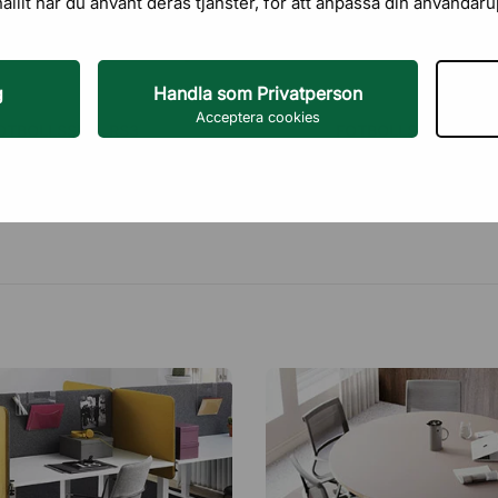
hållit när du använt deras tjänster, för att anpassa din användar
g
Handla som Privatperson
Acceptera cookies
OTBOLLSSPEL RS3
FOTBOLLSSPEL RS2 
INOMHUSBRUK
47 950,00 kr
60 785,00 kr