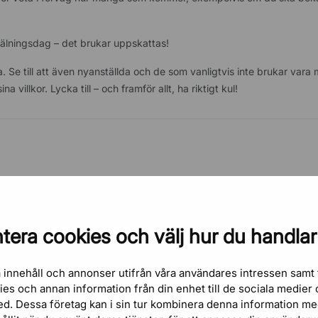
mälningsdag – det brukar uppskattas!
 Se till att även nyanställda och de som vanligtvis inte brukar vara
na villkor. Lycka till – och framför allt, ha riktigt kul!
tera cookies och välj hur du handlar
 innehåll och annonser utifrån våra användares intressen samt 
kies och annan information från din enhet till de sociala medie
ed. Dessa företag kan i sin tur kombinera denna information m