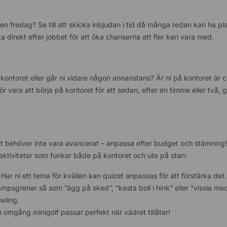
n fredag? Se till att skicka inbjudan i tid då många redan kan ha pla
rta direkt efter jobbet för att öka chanserna att fler kan vara med.
 kontoret eller går ni vidare någon annanstans? Är ni på kontoret är 
r vara att börja på kontoret för att sedan, efter en timme eller två, gå 
et behöver inte vara avancerat – anpassa efter budget och stämning! 
 aktiviteter som funkar både på kontoret och ute på stan:
 Har ni ett tema för kvällen kan quizet anpassas för att förstärka det.
psgrenar så som ”ägg på sked”, ”kasta boll i hink” eller ”vissla me
wling.
n omgång minigolf passar perfekt när vädret tillåter!