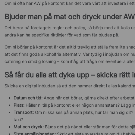
Om ni ofta har AW på kontoret kan det vara värt att investera i et
Bjuder man på mat och dryck under AW
Det beror på företagets regler och policy, så börja med att kolla up
andra kan ha specifika riktlinjer för vad som får bjudas på.
Om ni börjar på kontoret är det alltid trevlig att ställa fram lite sn
att det finns goda alkoholfria alternativ. Var tydlig i inbjudan om m
catering en smidig lösning – kom ihåg att fråga om eventuella allerg
Så får du alla att dyka upp – skicka rätt
Skicka en digital inbjudan så att den hamnar direkt i allas kalendr
Datum och tid:
Ange när det börjar, gärna direkt efter arbetst
Plats:
Håller ni till på kontoret eller någon annanstans? Lägg i
Transport:
Om ni ska ses på annan plats, hur tar man sig dit? S
taxi?
Mat och dryck:
Bjuds det på något eller står man för detta sjä
Sista anmälningsdag:
Skriv ett sista svarsdatum om du behöv