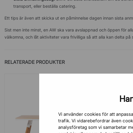
transport, eller beställa catering.
Ett tips är även att skicka ut en påminnelse dagen innan sista an
Sist men inte minst, en AW ska vara avslappnad och öppen för alla.
välkomna, och låt aktiviteter vara frivilliga så att alla kan delta på si
RELATERADE PRODUKTER
Han
Vi använder cookies för att anpassa
trafik. Vi vidarebefordrar även coo
analysföretag som vi samarbetar m