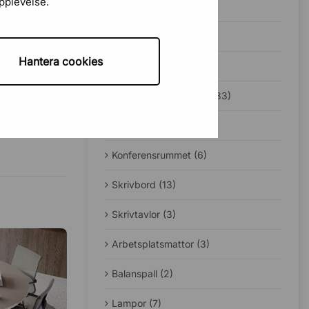
upplevelse.
Bäst i test (1)
Guider (49)
Hantera cookies
Jobba hemifrån (12)
- FÖR
Ergonomi på kontoret (33)
Sadelstolar (5)
Konferensrummet (6)
Skrivbord (13)
Skrivtavlor (3)
Arbetsplatsmattor (3)
Balanspall (2)
Lampor (7)