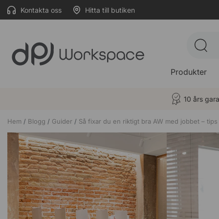
Kontakta oss
Hitta till butiken
Produkter
10 års gara
Hem
Blogg
Guider
Så fixar du en riktigt bra AW med jobbet – tips