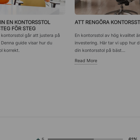
 IN EN KONTORSSTOL
ATT RENGÖRA KONTORSS
STEG FÖR STEG
kontorsstol går att justera på
En kontorsstol av hög kvalitet ä
t. Denna guide visar hur du
investering. Här tar vi upp hur 
tol korrekt.
din kontorsstol på bäst...
Read More
5
61%