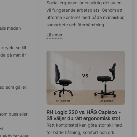
hälsan på kontoret
Social ergonomi är en viktig del av en
välfungerande arbetsplats. Genom att
utforma kontoret med både människor,
samarbete och återhämtning i...
 alls medan
Läs mer
dryck, se till
juda på mat är
vad som gäller:
RH Logic 220 vs. HÅG Capisco -
 som buss eller
Så väljer du rätt ergonomisk stol
Rätt kontorsstol kan göra stor skillnad
st.
för både hållning, komfort och ork
ktivitet eller