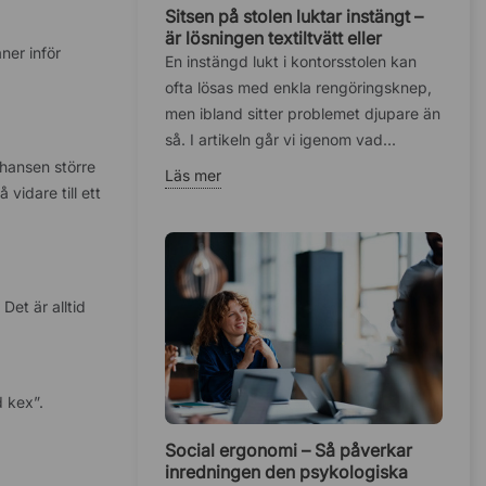
Sitsen på stolen luktar instängt –
är lösningen textiltvätt eller
ner inför
fuktskadat skum?
En instängd lukt i kontorsstolen kan
ofta lösas med enkla rengöringsknep,
men ibland sitter problemet djupare än
så. I artikeln går vi igenom vad...
chansen större
Läs mer
vidare till ett
Det är alltid
d kex”.
Social ergonomi – Så påverkar
inredningen den psykologiska