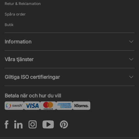
Retur & Reklamation
Spåra order
Butik
Information
Integritetspolicy
Våra tjänster
Försäljningsvillkor
Inredningshjälp
Populära sidor
Giltiga ISO certifieringar
Tysta rum & telefonbås
Jobba hos oss
ISO 9001
– Kvalitetsledning
Akustik & ljudproblem
Betala när och hur du vill
Nyheter & artiklar
ISO 14001
– Miljöledning
Projekt & offert
ISO 45001
– Arbetsmiljöledning
Leasing
Montering