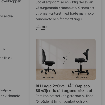
ra överkroppen
hälsan på kontoret
Social ergonomi är en viktig del av en
välfungerande arbetsplats. Genom att
utforma kontoret med både människor,
för andra
samarbete och återhämtning i...
Läs mer
erna.
tills du
RH Logic 220 vs. HÅG Capisco -
fördjupa
Så väljer du rätt ergonomisk stol
r av sittande
Rätt kontorsstol kan göra stor skillnad
för både hållning, komfort och ork