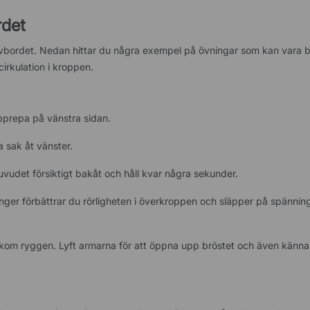
rdet
rivbordet. Nedan hittar du några exempel på övningar som kan vara br
irkulation i kroppen.
Upprepa på vänstra sidan.
 sak åt vänster.
huvudet försiktigt bakåt och håll kvar några sekunder.
ger förbättrar du rörligheten i överkroppen och släpper på spänning
akom ryggen. Lyft armarna för att öppna upp bröstet och även känna 