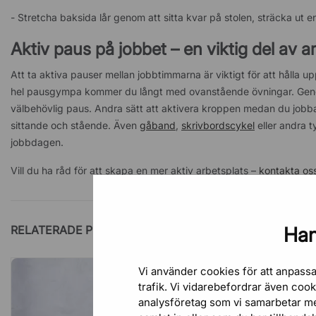
- Stretcha baksida lår genom att sitta kvar på stolen, sträcka ut 
Aktiv paus på jobbet – en viktig del av 
Att ta aktiva pauser mellan jobbtimmarna är viktigt för att hålla 
hel pausgympa kommer du långt med ovanstående övningar. Genom
välbehövlig paus. Andra sätt att aktivera kroppen medan du jobbar
sittande och stående. Även
gåband
,
skrivbordscykel
eller andra 
jobbdagen.
Vill du ha råd för att skapa en mer aktiv arbetsplats –
kontakta os
RELATERADE PRODUKTER
Han
Vi använder cookies för att anpassa
trafik. Vi vidarebefordrar även coo
analysföretag som vi samarbetar m