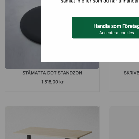
samlat in eller som du har tillhanda
Handla som Företa
Acceptera cookies
STÅMATTA DOT STANDZON
SKRIVB
1 515,00 kr