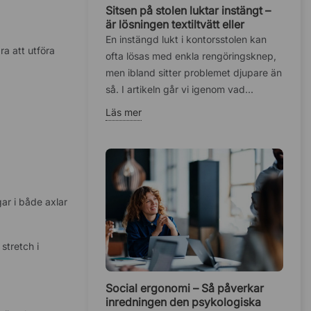
Sitsen på stolen luktar instängt –
är lösningen textiltvätt eller
fuktskadat skum?
En instängd lukt i kontorsstolen kan
a att utföra
ofta lösas med enkla rengöringsknep,
men ibland sitter problemet djupare än
så. I artikeln går vi igenom vad...
Läs mer
ar i både axlar
stretch i
Social ergonomi – Så påverkar
inredningen den psykologiska