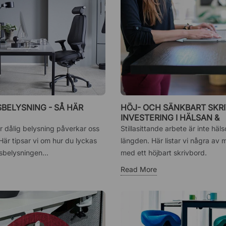
BELYSNING - SÅ HÄR
HÖJ- OCH SÄNKBART SKRI
INVESTERING I HÄLSAN &
ARBETSMILJÖN
r dålig belysning påverkar oss
Stillasittande arbete är inte häl
 Här tipsar vi om hur du lyckas
längden. Här listar vi några av 
belysningen...
med ett höjbart skrivbord.
Read More