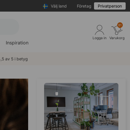
Välj land
Företag
Privatperson
81
Logga in
Varukorg
Inspiration
,5 av 5 i betyg