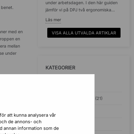
under arbetsdagen. I den här guiden
a benet.
jämför vi på DPJ två ergonomiska...
Läs mer
inner med en
VISA ALLA UTVALDA ARTIKLAR
kroppen en
iera mellan
lse under
KATEGORIER
Inspiration (38)
Ergonomisk kontorsstol (21)
Kontorsbelysning (5)
för att kunna analysera vår
r och de annons- och
Ljudabsorbenter (4)
ed annan information som de