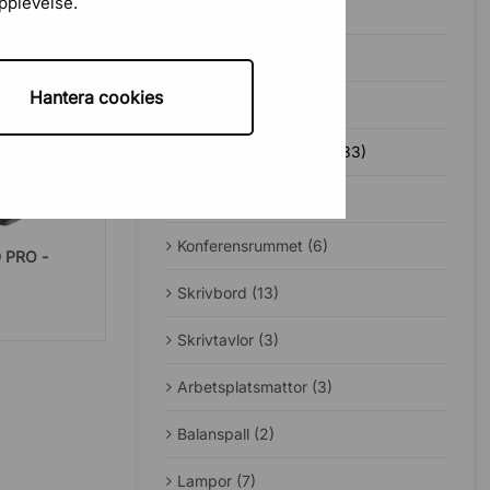
upplevelse.
Bäst i test (1)
Guider (49)
Hantera cookies
Jobba hemifrån (12)
Ergonomi på kontoret (33)
Sadelstolar (5)
Konferensrummet (6)
 PRO -
Skrivbord (13)
Skrivtavlor (3)
Arbetsplatsmattor (3)
Balanspall (2)
Lampor (7)