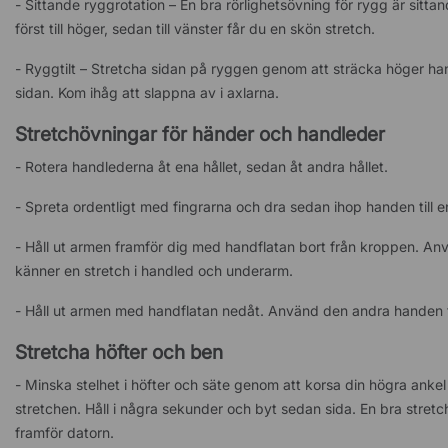
- Sittande ryggrotation – En bra rörlighetsövning för rygg är sit
först till höger, sedan till vänster får du en skön stretch.
- Ryggtilt – Stretcha sidan på ryggen genom att sträcka höger hand
sidan. Kom ihåg att slappna av i axlarna.
Stretchövningar för händer och handleder
- Rotera handlederna åt ena hållet, sedan åt andra hållet.
- Spreta ordentligt med fingrarna och dra sedan ihop handen till
- Håll ut armen framför dig med handflatan bort från kroppen. Anvä
känner en stretch i handled och underarm.
- Håll ut armen med handflatan nedåt. Använd den andra handen till
Stretcha höfter och ben
- Minska stelhet i höfter och säte genom att korsa din högra ankel 
stretchen. Håll i några sekunder och byt sedan sida. En bra stret
framför datorn.