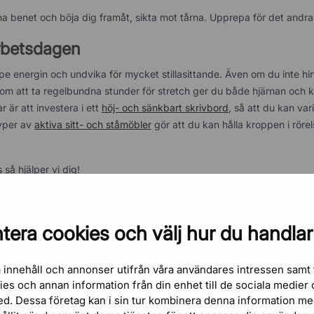
ena benet och böja dig framåt, sikta mot tårna. Upprepa för det andr
arbetsdagen
uppe energin och undvika för mycket stillasittande. Även om du inte h
 att ta regelbundna stunder för stretch ger du både hjärnan och 
 är att investera i ett
höj- och sänkbart skrivbord
, så att du kan var
typer av
aktiva sitt- och ståmöbler
gör att du kan hålla kroppen i röre
s
så hjälper vi dig!
tera cookies och välj hur du handlar
 innehåll och annonser utifrån våra användares intressen samt 
kies och annan information från din enhet till de sociala medie
ed. Dessa företag kan i sin tur kombinera denna information m