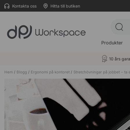
Kontakta oss
Hitta till butiken
Produkter
10 års gara
Hem
Blogg
Ergonomi på kontoret
Stretchövningar på jobbet – ta 