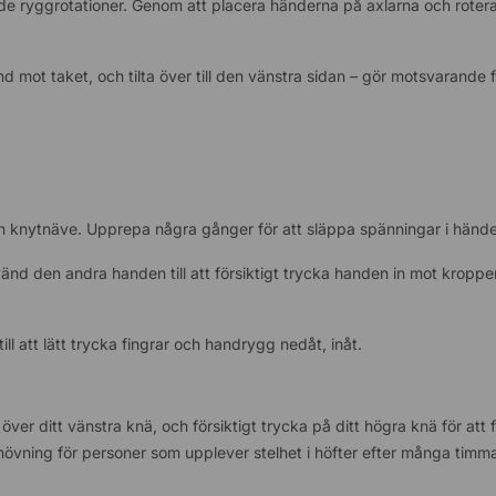
tande ryggrotationer. Genom att placera händerna på axlarna och rote
 mot taket, och tilta över till den vänstra sidan – gör motsvarande 
 en knytnäve. Upprepa några gånger för att släppa spänningar i händ
nd den andra handen till att försiktigt trycka handen in mot kroppen 
 att lätt trycka fingrar och handrygg nedåt, inåt.
över ditt vänstra knä, och försiktigt trycka på ditt högra knä för att 
chövning för personer som upplever stelhet i höfter efter många timma