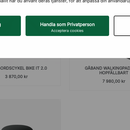
hållit när du använt deras tjänster, för att anpassa din användar
g
Handla som Privatperson
Acceptera cookies
ORDSCYKEL BIKE IT 2.0
GÅBAND WALKINGPAD
HOPFÄLLBART
3 870,00 kr
7 980,00 kr