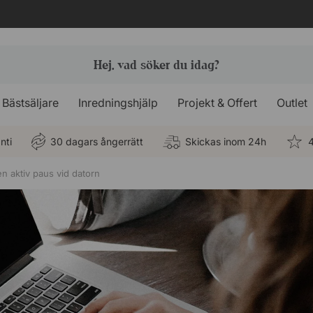
Bästsäljare
Inredningshjälp
Projekt & Offert
Outlet
nti
30 dagars ångerrätt
Skickas inom 24h
4
en aktiv paus vid datorn