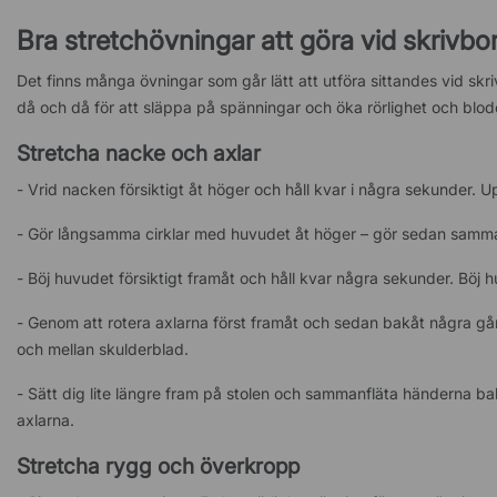
Bra stretchövningar att göra vid skrivbo
Det finns många övningar som går lätt att utföra sittandes vid sk
då och då för att släppa på spänningar och öka rörlighet och blodc
Stretcha nacke och axlar
- Vrid nacken försiktigt åt höger och håll kvar i några sekunder. 
- Gör långsamma cirklar med huvudet åt höger – gör sedan samma
- Böj huvudet försiktigt framåt och håll kvar några sekunder. Böj 
- Genom att rotera axlarna först framåt och sedan bakåt några gån
och mellan skulderblad.
- Sätt dig lite längre fram på stolen och sammanfläta händerna b
axlarna.
Stretcha rygg och överkropp