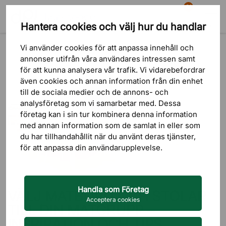
81
Hantera cookies och välj hur du handlar
Sök
Varukorg
Meny
Blogg
Matbord & Matstolar
Vi använder cookies för att anpassa innehåll och
VÄLJ MATBORD OCH STOLAR TILL DIN MATGRUPP – INSPIRATION
annonser utifrån våra användares intressen samt
OCH TIPS
för att kunna analysera vår trafik. Vi vidarebefordrar
även cookies och annan information från din enhet
till de sociala medier och de annons- och
analysföretag som vi samarbetar med. Dessa
företag kan i sin tur kombinera denna information
med annan information som de samlat in eller som
du har tillhandahållit när du använt deras tjänster,
för att anpassa din användarupplevelse.
Handla som Företag
VÄLJ MATBORD OCH STOLAR
Acceptera cookies
TILL DIN MATGRUPP –
INSPIRATION OCH TIPS