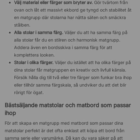
Välj material eller färger som bryter av.
Gör tvärtom från
ovan och låt ett massivt ekbord ge tyngd och stabilitet åt
en matgrupp där stolarna har nätta säten och smäckra
stålben.
Alla stolar i samma färg.
Väljer du att ha samma färg på
alla stolar får du en stilren och harmonisk matgrupp.
Addera även en bordsskiva i samma färg för att
komplettera looken.
Stolar i olika färger.
Väljer du istället att ha olika färger på
dina stolar får matgruppen en kreativ och livfull känsla.
Försök hålla dig till två eller tre färger som funkar bra ihop
eller tillhör samma färgskala, så undviker du att det blir
rörigt för ögat.
Bästsäljande matstolar och matbord som passar
ihop
För att skapa en matgrupp med matbord som passar dina
matstolar perfekt är det ofta enklast att köpa ett bord från
samma serie eller varumärke. Då kan du vara säker på att